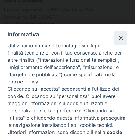
Curia diocesana
Piazza Giovene 4 – 70056 Molfetta (BA)
Centralino: 080 3374211
www.diocesimolfetta.it –
diocesimolfetta@pec.chiesacattolica.it
Informativa
Utilizziamo cookie o tecnologie simili per
Ufficio Comunicazioni sociali
finalità tecniche e, con il tuo consenso, anche per
altre finalità ("interazioni e funzionalità semplici",
Piazza Giovene 4 – 70056 Molfetta (BA)
"miglioramento dell'esperienza", "misurazione" e
comunicazionisociali@diocesimolfetta.it
"targeting e pubblicità") come specificato nella
cookie policy.
Cliccando su "accetta" acconsenti all'utilizzo dei
SEGUICI SU
cookie. Cliccando su "personalizza" puoi avere
Facebook
Instagram
X
YouTube
Feed
maggiori informazioni sui cookie utilizzati e
personalizzare le tue preferenze. Cliccando su
Privacy Policy - trasparenza
"rifiuta" o chiudendo questa informativa proseguirai
la navigazione installando i soli cookie tecnici.
© 2016 - 2026 Diocesi Molfetta Ruvo Giovinazzo Terlizzi
Ulteriori informazioni sono disponibili nella
cookie
Preferenze Cookie