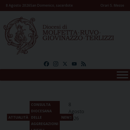
Skip
8 Agosto 2026
San Domenico, sacerdote
Orari S. Messe
to
content
Facebook
Instagram
X
YouTube
Feed
8
CONSULTA
Agosto
DIOCESANA
ATTUALITÀ
DELLE
NEWS
2026
AGGREGAZIONI