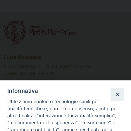
Curia diocesana
Piazza Giovene 4 – 70056 Molfetta (BA)
Centralino: 080 3374211
www.diocesimolfetta.it –
diocesimolfetta@pec.chiesacattolica.it
Informativa
Utilizziamo cookie o tecnologie simili per
Ufficio Comunicazioni sociali
finalità tecniche e, con il tuo consenso, anche per
altre finalità ("interazioni e funzionalità semplici",
Piazza Giovene 4 – 70056 Molfetta (BA)
"miglioramento dell'esperienza", "misurazione" e
comunicazionisociali@diocesimolfetta.it
"targeting e pubblicità") come specificato nella