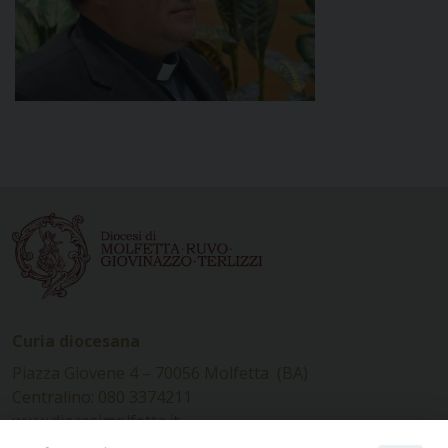
Curia diocesana
Piazza Giovene 4 – 70056 Molfetta (BA)
Centralino: 080 3374211
www.diocesimolfetta.it –
diocesimolfetta@pec.chiesacattolica.it