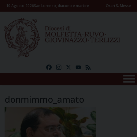
Skip
10 Agosto 2026
San Lorenzo, diacono e martire
Orari S. Messe
to
content
Facebook
Instagram
X
YouTube
Feed
donmimmo_amato