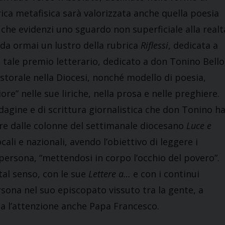
rica metafisica sarà valorizzata anche quella poesia
 e che evidenzi uno sguardo non superficiale alla realt
 da ormai un lustro della rubrica
Riflessi
, dedicata a
tale premio letterario, dedicato a don Tonino Bello
pastorale nella Diocesi, nonché modello di poesia,
ore” nelle sue liriche, nella prosa e nelle preghiere.
indagine e di scrittura giornalistica che don Tonino h
e dalle colonne del settimanale diocesano
Luce e
ali e nazionali, avendo l’obiettivo di leggere i
persona, “mettendosi in corpo l’occhio del povero”.
tal senso, con le sue
Lettere a…
e con i continui
rsona nel suo episcopato vissuto tra la gente, a
ama l’attenzione anche Papa Francesco.