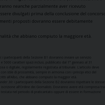
ovranno neanche parzialmente aver ricevuto
ssere divulgati prima della conclusione del concorso
ponimenti proposti dovranno essere debitamente
onalità che abbiano compiuto la maggiore età.
i
: i partecipanti della Sezione B1 dovranno inviare un servizio
e 5000 caratteri spazi inclusi, pubblicato dal 1° gennaio al 31
cea o digitale, regolarmente registrata al tribunale. L’articolo deve
con stile di prossimità, sempre in armonia con i principi etici del
scritti all’Albo, che abbiano compiuto la maggior età.
 under 30:
i partecipanti della Sezione B2 dovranno rispettare le stesse
i iscrizione all’Ordine dei Giornalisti. Dovranno avere età compresa tra 
a testata nel periodo di praticantato oppure di essere in formazione