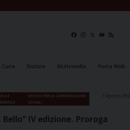
Facebook
Instagram
X
YouTube
Feed
Curia
Notizie
Multimedia
Posta Web
7 Agosto 20
OLA E
UFFICIO PER LE COMUNICAZIONI
EMBIULE
SOCIALI
 Bello” IV edizione. Proroga