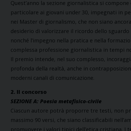
Quest’anno la sezione giornalistica si compone d
particolare ai giovani under 30, impegnati in pe
nei Master di giornalismo, che non siano ancora i
desiderio di valorizzare il ricordo dello sguard
nonché l’impegno nella pratica e nella formazio
complessa professione giornalistica in tempi non
Il premio intende, nel suo complesso, incoraggia
profonda della realtà, anche in contrapposizione
moderni canali di comunicazione.
2. Il concorso
SEZIONE A: Poesia metafisico-civile
Ciascun autore potrà proporre tre testi, non pre
massimo 90 versi, che siano classificabili nell’am
promuovere i valori tipici dell’etica cristiana. I 