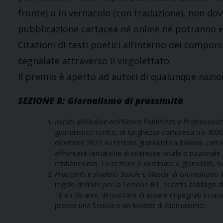
fronte) o in vernacolo (con traduzione), non d
pubblicazione cartacea né online né potranno e
Citazioni di testi poetici all’interno dei com
segnalate attraverso il virgolettato.
Il premio è aperto ad autori di qualunque nazi
SEZIONE B: Giornalismo di prossimità
Iscritti all’Ordine nell’Elenco Pubblicisti e Professionist
giornalistico scritto, di lunghezza compresa tra 4000 
dicembre 2023 su testata giornalistica italiana, carta
affrontare tematiche di interesse locale o nazionale, 
cristianesimo. La sezione è destinata a giornalisti, i
Praticanti e studenti Scuole e Master di Giornalismo
regole definite per la Sezione B1, eccetto l’obbligo d
18 e i 30 anni, dimostrare di essere impegnati in un
presso una Scuola o un Master di Giornalismo.