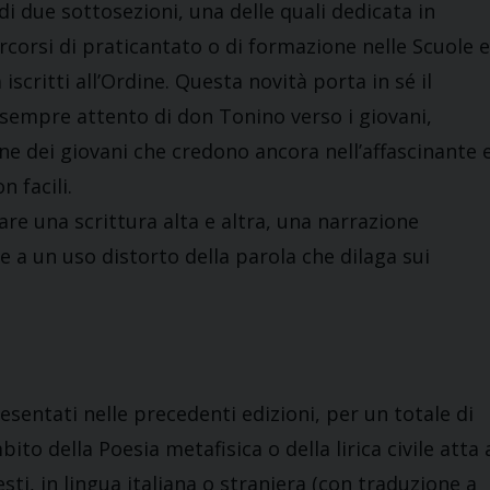
i due sottosezioni, una delle quali dedicata in
rcorsi di praticantato o di formazione nelle Scuole e
scritti all’Ordine. Questa novità porta in sé il
o sempre attento di don Tonino verso i giovani,
ne dei giovani che credono ancora nell’affascinante 
 facili.
re una scrittura alta e altra, una narrazione
 a un uso distorto della parola che dilaga sui
sentati nelle precedenti edizioni, per un totale di
bito della Poesia metafisica o della lirica civile atta 
testi, in lingua italiana o straniera (con traduzione a