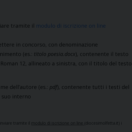
iare tramite il
modulo di iscrizione on line
ettere in concorso, con denominazione
onimento (es.:
titolo poesia.docx
), contenente il testo
man 12, allineato a sinistra, con il titolo del testo
e dell’autore (es.:
pdf
), contenente tutti i testi del
 suo interno
inviare tramite il
modulo di iscrizione on line
(diocesimolfetta.it) i