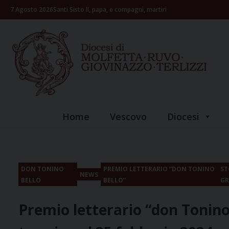
Skip
7 Agosto 2026
Santi Sisto II, papa, e compagni, martiri
to
content
Home
Vescovo
Diocesi
DON TONINO
PREMIO LETTERARIO “DON TONINO
ST
NEWS
BELLO
BELLO”
GR
Premio letterario “don Tonino