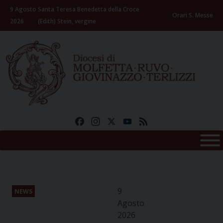
Skip
9 Agosto
Santa Teresa Benedetta della Croce
to
Orari S. Messe
2026
(Edith) Stein, vergine
content
Facebook
Instagram
X
YouTube
Feed
9
NEWS
Agosto
2026