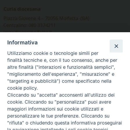
Curia diocesana
Piazza Giovene 4 – 70056 Molfetta (BA)
Centralino: 080 3374211
www.diocesimolfetta.it –
diocesimolfetta@pec.chiesacattolica.it
Informativa
Utilizziamo cookie o tecnologie simili per
Ufficio Comunicazioni sociali
finalità tecniche e, con il tuo consenso, anche per
altre finalità ("interazioni e funzionalità semplici",
Piazza Giovene 4 – 70056 Molfetta (BA)
"miglioramento dell'esperienza", "misurazione" e
comunicazionisociali@diocesimolfetta.it
"targeting e pubblicità") come specificato nella
cookie policy.
Cliccando su "accetta" acconsenti all'utilizzo dei
SEGUICI SU
cookie. Cliccando su "personalizza" puoi avere
Facebook
Instagram
X
YouTube
Feed
maggiori informazioni sui cookie utilizzati e
personalizzare le tue preferenze. Cliccando su
Privacy Policy - trasparenza
"rifiuta" o chiudendo questa informativa proseguirai
la navigazione installando i soli cookie tecnici.