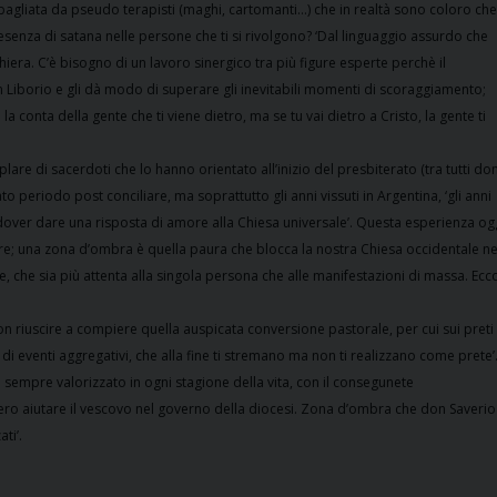
sbagliata da pseudo terapisti (maghi, cartomanti…) che in realtà sono coloro che
senza di satana nelle persone che ti si rivolgono? ‘Dal linguaggio assurdo che
ghiera. C’è bisogno di un lavoro sinergico tra più figure esperte perchè il
 Liborio e gli dà modo di superare gli inevitabili momenti di scoraggiamento;
 conta della gente che ti viene dietro, ma se tu vai dietro a Cristo, la gente ti
are di sacerdoti che lo hanno orientato all’inizio del presbiterato (tra tutti do
o periodo post conciliare, ma soprattutto gli anni vissuti in Argentina, ‘gli anni
 dover dare una risposta di amore alla Chiesa universale’. Questa esperienza og
di fare; una zona d’ombra è quella paura che blocca la nostra Chiesa occidentale ne
che sia più attenta alla singola persona che alle manifestazioni di massa. Ecc
n riuscire a compiere quella auspicata conversione pastorale, per cui sui preti
di eventi aggregativi, che alla fine ti stremano ma non ti realizzano come prete’
sempre valorizzato in ogni stagione della vita, con il consegunete
o aiutare il vescovo nel governo della diocesi. Zona d’ombra che don Saverio
ti’.