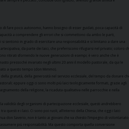
are sempre il peccato’, conclude don Ignazio, ‘avendo grande umiltà e
modo di fare poco autonomo, hanno bisogno di esser guidati, poca capacità di
’incapacità a comprendere gli errori che si commettono da ambo le parti,
hi si sentono in grado di esercitare una responsabilità e si limitano a dare una
ecipativa, da parte dei laici, che preferiscono rifugiarsi nel privato; coloro c
 sono ritirati sfornendo le nuove generazioni di esempi; è vero anche che è
imasto pressoché invariato negli ultimi 20 anni il modello pastorale, da qui le
eguato a questo tempo (don Mimmo).
della gratuità, della generosità nel servizio ecclesiale, del tempo da donare ch
storali; eppure oggi ci sono molti più laici teologicamente formati, grazie agli
nsegnamento della religione, la ricaduta qualitativa nelle parrocchie e nella
della validità degli organismi di partecipazione ecclesiale, questi andrebbero
questi e i laici. Ci sono poi ruoli, all’interno della Chiesa, che oggi i laici
ua don Saverio, non è tanto ai giovani che va chiesto l’impegno di volontariato
ad assumere più responsabilità. Ma questo comporta quella conversione