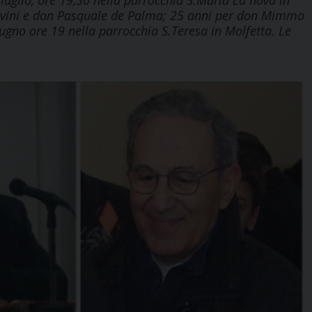
 luglio, ore 19,30 nella parrocchia S.Maria La nova in
nervini e don Pasquale de Palma; 25 anni per don Mimmo
ugno ore 19 nella parrocchia S.Teresa in Molfetta. Le