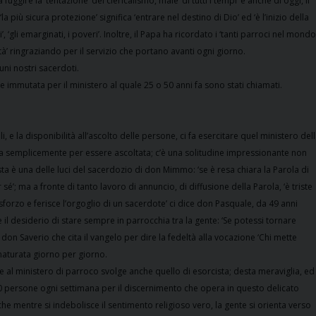
ire la ‘tentazione’ del clericalismo, male ‘di tutti i tempi’ e anche di oggi, il
 più sicura protezione’ significa ‘entrare nel destino di Dio’ ed ‘è l’inizio della
 ‘gli emarginati, i poveri’. Inoltre, il Papa ha ricordato i ‘tanti parroci nel mondo
tà’ ringraziando per il servizio che portano avanti ogni giorno.
ni nostri sacerdoti.
mmutata per il ministero al quale 25 o 50 anni fa sono stati chiamati.
, e la disponibilità all’ascolto delle persone, ci fa esercitare quel ministero del
a semplicemente per essere ascoltata; c’è una solitudine impressionante non
ta è una delle luci del sacerdozio di don Mimmo: ‘se è resa chiara la Parola di
; ma a fronte di tanto lavoro di annuncio, di diffusione della Parola, ‘è triste
forzo e ferisce l’orgoglio di un sacerdote’ ci dice don Pasquale, da 49 anni
e il desiderio di stare sempre in parrocchia tra la gente: ‘Se potessi tornare
o don Saverio che cita il vangelo per dire la fedeltà alla vocazione ‘Chi mette
 maturata giorno per giorno.
e al ministero di parroco svolge anche quello di esorcista; desta meraviglia, ed
0 persone ogni settimana per il discernimento che opera in questo delicato
 che mentre si indebolisce il sentimento religioso vero, la gente si orienta verso