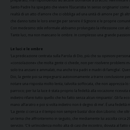
preparato, ma rispondendo ad alcune domande a braccio. Nell’invitare a fugg
Santo Padre ha spiegato che vivere l’Eucaristia ‘in senso originario’ come ‘la
realtà di un atto d’amore che ci obbliga ad una unità di amore per gli altri’,
che danno tutte le loro energie per servire il Signore e le proprie comuni
Con medesimo stile informale abbiamo prolungato la riflessione con alcu
Tante luci, ma non mancano le ombre. In complesso una grande passione i
Le luci e le ombre
‘La predicazione centrata sulla Parola di Dio, più che su opinioni personali
«consolazione» che molta gente ci chiede, non per risolvere problemi m
solo tra anziani e ammalati, ma anche tra padri e madri di famiglia’. Ques
Dio, la gente poi sa impegnarsi autonomamente a trarre conclusione per sé’
notare una risposta molto lenta, talvolta soffocata, che non apprezza lo s
parroco; per lui la luce è stata proprio la fedeltà alla vocazione ricevuta 
indietro rifarei tutto quello che ho fatto senza alcun rimpianto’. Gli fa ec
mano all’aratro e poi si volta indietro non è degno di me’. É una fedeltà
‘La gente ci cerca e il tempo non sempre basta’ dice don Liborio; che oltr
un tema che affronteremo in seguito, che mediamente lui ascolta circa 2
servizio. ‘C’è un’incidenza molto alta di casi che incontro, dovuta al fatto