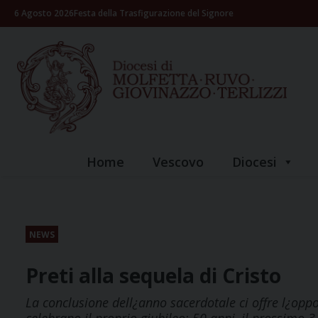
Skip
6 Agosto 2026
Festa della Trasfigurazione del Signore
to
content
Home
Vescovo
Diocesi
NEWS
Preti alla sequela di Cristo
La conclusione dell¿anno sacerdotale ci offre l¿oppo