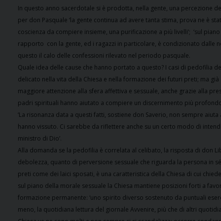
In questo anno sacerdotale si è prodotta, nella gente, una percezione del
per don Pasquale ‘la gente continua ad avere tanta stima, prova ne è sta
coscienza da compiere insieme, una purificazione a più livelli’;
‘sul pian
rapporto
con la gente, ed i ragazzi in particolare, è condizionato dalle 
questo il calo delle confessioni rilevato nel periodo pasquale.
Quale idea delle cause che hanno portato a questo? I casi di pedofilia d
delicato nella vita della Chiesa e nella formazione dei futuri preti; ma già
maggiore attenzione alla sfera affettiva e sessuale, anche grazie alla pres
padri spirituali hanno aiutato a compiere un discernimento più profond
‘La risonanza data a questi fatti, sostiene don Saverio, non sempre aiuta a
hanno vissuto. Ci sarebbe da riflettere anche su un certo modo di intender
ministro di Dio’.
Alla domanda se la pedofilia è correlata al celibato, la risposta di don Lib
debolezza, quanto di perversione sessuale che riguarda la persona in sé pi
preti come dei laici sposati, è una caratteristica della Chiesa di cui ch
sul piano della morale sessuale la Chiesa mantiene posizioni forti a favo
formazione permanente: ‘uno spirito diverso sostenuto da puntuali esercizi
meno, la quotidiana lettura del giornale Avvenire, più che di altri quotidian