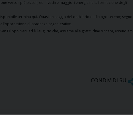
ione verso i più piccoli, ed investire maggiori energie nella formazione degli
isponibile termina qui. Quasi un saggio del desiderio di dialogo sereno; segno
za l’oppressione di scadenze organizzative.
San Filippo Neri, ed è l’augurio che, assieme alla gratitudine sincera, estendia
CONDIVIDI SU