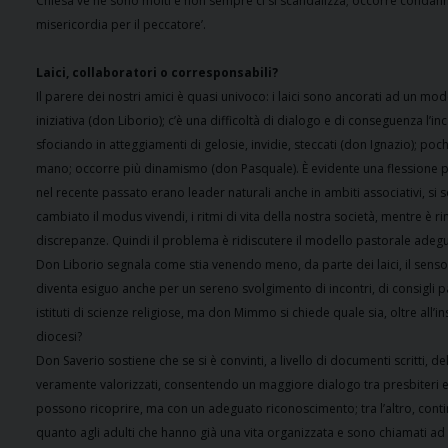
Chiesa ve ne sono molti e non sempre ci si scandalizza; occorre condann
misericordia per il peccatore’.
Laici, collaboratori o corresponsabili?
Il parere dei nostri amici è quasi univoco: i laici sono ancorati ad un 
iniziativa (don Liborio); c’è una difficoltà di dialogo e di conseguenza l
sfociando in atteggiamenti di gelosie, invidie, steccati (don Ignazio); poc
mano; occorre più dinamismo (don Pasquale). È evidente una flessione part
nel recente passato erano leader naturali anche in ambiti associativi, si
cambiato il modus vivendi, i ritmi di vita della nostra società, mentre è r
discrepanze. Quindi il problema è ridiscutere il modello pastorale ad
Don Liborio segnala come stia venendo meno, da parte dei laici, il senso 
diventa esiguo anche per un sereno svolgimento di incontri, di consigli pa
istituti di scienze religiose, ma don Mimmo si chiede quale sia, oltre all’i
diocesi?
Don Saverio sostiene che se si è convinti, a livello di documenti scritti, 
veramente valorizzati, consentendo un maggiore dialogo tra presbiteri e tra 
possono ricoprire, ma con un adeguato riconoscimento; tra l’altro, contin
quanto agli adulti che hanno già una vita organizzata e sono chiamati 