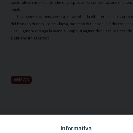
pastorale di cui si è detto, che deve spostare la concentrazione di attenz
adulti.
La discussione è appena avviata, ci sarebbe da dibattere, ma lo spazio d
del bisogno di darsi, come Chiesa, momenti di relazioni più distese, sen
‘Che il Signore ci tenga la mano sul capo’ si augura don Pasquale citando 
a tutti i nostri sacerdoti.
NEWS
Informativa