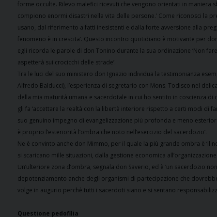
forme occulte. Rilevo malefici ricevuti che vengono orientati in maniera 
compiono enormi disastri nella vita delle persone.’ Come riconosci la pre
usano, dal riferimento a fatti inesistenti e dalla forte avversione alla pre
fenomeno è in crescita’. Questo incontro quotidiano è motivante per don
egli ricorda le parole di don Tonino durante la sua ordinazione ‘Non fare la
aspetterà sui crocicchi delle strade’.
Tra le luci del suo ministero don Ignazio individua la testimonianza esempl
Alfredo Balducci), l’esperienza di segretario con Mons. Todisco nel delicat
della mia maturità umana e sacerdotale in cui ho sentito in coscienza di
gli fa ‘accettare la realtà con la libertà interiore rispetto a certi modi 
suo genuino impegno di evangelizzazione più profonda e meno esteriore, 
è proprio l’esteriorità l’ombra che noto nell’esercizio del sacerdozio’.
Ne è convinto anche don Mimmo, per il quale la più grande ombra è ‘il no
si scaricano mille situazioni, dalla gestione economica all’organizzazione 
Un’ulteriore zona d’ombra, segnala don Saverio, ed è ‘un sacerdozio non 
depotenziamento anche degli organismi di partecipazione che dovrebber
volge in augurio perchè tutti i sacerdoti siano e si sentano responsabilizza
Questione pedofilia