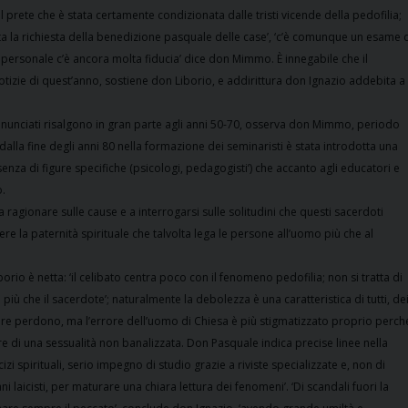
 prete che è stata certamente condizionata dalle tristi vicende della pedofilia;
ta la richiesta della benedizione pasquale delle case’, ‘c’è comunque un esame 
o personale c’è ancora molta fiducia’ dice don Mimmo.
È
innegabile che il
notizie di quest’anno, sostiene don Liborio, e addirittura don Ignazio addebita a
enunciati risalgono in gran parte agli anni 50-70, osserva don Mimmo, periodo
 dalla fine degli anni 80 nella formazione dei seminaristi è stata introdotta una
enza di figure specifiche (psicologi, pedagogisti’) che accanto agli educatori e
o.
 ragionare sulle cause e a interrogarsi sulle solitudini che questi sacerdoti
e la paternità spirituale che talvolta lega le persone all’uomo più che al
orio è netta: ‘il celibato centra poco con il fenomeno pedofilia; non si tratta di
ù che il sacerdote’; naturalmente la debolezza è una caratteristica di tutti, de
iedere perdono, ma l’errore dell’uomo di Chiesa è più stigmatizzato proprio perch
re di una sessualità non banalizzata. Don Pasquale indica precise linee nella
 spirituali, serio impegno di studio grazie a riviste specializzate e, non di
i laicisti, per maturare una chiara lettura dei fenomeni’. ‘Di scandali fuori la