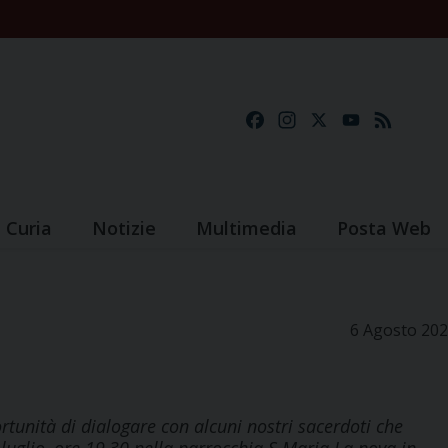
Facebook
Instagram
X
YouTube
Feed
Curia
Notizie
Multimedia
Posta Web
6 Agosto 20
rtunità di dialogare con alcuni nostri sacerdoti che