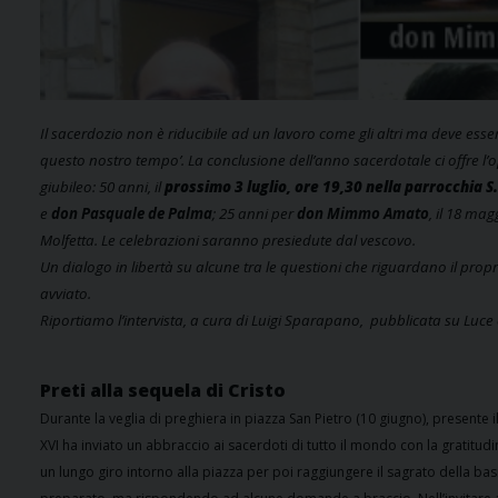
Il sacerdozio non è riducibile ad un lavoro come gli altri ma deve essere 
questo nostro tempo’.
La conclusione dell’anno sacerdotale ci offre l’
giubileo: 50 anni, il
prossimo 3 luglio, ore 19,30 nella parrocchia S.
e
don Pasquale de Palma
; 25 anni per
don Mimmo Amato
, il 18 mag
Molfetta. Le celebrazioni saranno presiedute dal vescovo.
Un dialogo in libertà su alcune tra le questioni che riguardano il pro
avviato.
Riportiamo l’intervista, a cura di Luigi Sparapano, pubblicata su Luce 
Preti alla sequela di Cristo
Durante la veglia di preghiera in piazza San Pietro (10 giugno), presente
XVI ha inviato un abbraccio ai sacerdoti di tutto il mondo con la gratitud
un lungo giro intorno alla piazza per poi raggiungere il sagrato della basi