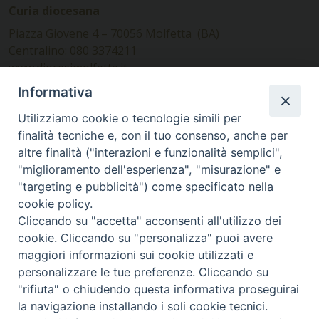
Curia diocesana
Piazza Giovene 4 – 70056 Molfetta (BA)
Centralino: 080 3374211
www.diocesimolfetta.it –
diocesimolfetta@pec.chiesacattolica.it
Informativa
Utilizziamo cookie o tecnologie simili per
Ufficio Comunicazioni sociali
finalità tecniche e, con il tuo consenso, anche per
altre finalità ("interazioni e funzionalità semplici",
Piazza Giovene 4 – 70056 Molfetta (BA)
"miglioramento dell'esperienza", "misurazione" e
comunicazionisociali@diocesimolfetta.it
"targeting e pubblicità") come specificato nella
cookie policy.
Cliccando su "accetta" acconsenti all'utilizzo dei
SEGUICI SU
cookie. Cliccando su "personalizza" puoi avere
Facebook
Instagram
X
YouTube
Feed
maggiori informazioni sui cookie utilizzati e
personalizzare le tue preferenze. Cliccando su
Privacy Policy - trasparenza
"rifiuta" o chiudendo questa informativa proseguirai
la navigazione installando i soli cookie tecnici.