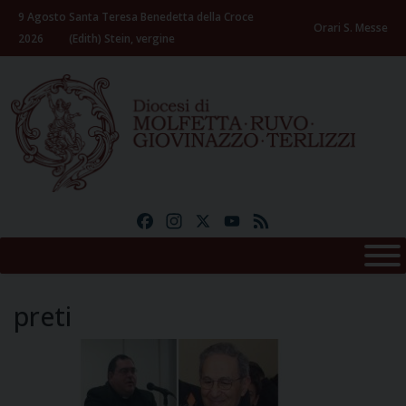
Skip
9 Agosto
Santa Teresa Benedetta della Croce
to
Orari S. Messe
2026
(Edith) Stein, vergine
content
Facebook
Instagram
X
YouTube
Feed
preti