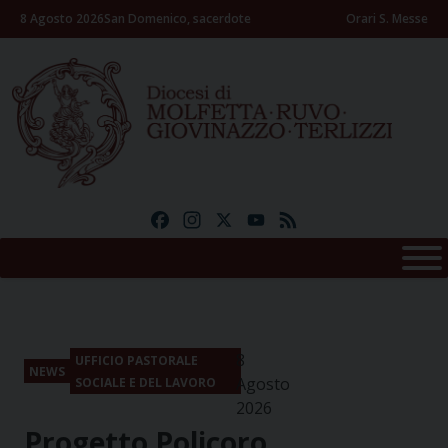
Skip
8 Agosto 2026
San Domenico, sacerdote
Orari S. Messe
to
content
Facebook
Instagram
X
YouTube
Feed
8
UFFICIO PASTORALE
NEWS
Agosto
SOCIALE E DEL LAVORO
2026
Progetto Policoro.