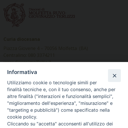
Curia diocesana
Piazza Giovene 4 – 70056 Molfetta (BA)
Centralino: 080 3374211
www.diocesimolfetta.it –
diocesimolfetta@pec.chiesacattolica.it
Informativa
Utilizziamo cookie o tecnologie simili per
Ufficio Comunicazioni sociali
finalità tecniche e, con il tuo consenso, anche per
altre finalità ("interazioni e funzionalità semplici",
Piazza Giovene 4 – 70056 Molfetta (BA)
"miglioramento dell'esperienza", "misurazione" e
comunicazionisociali@diocesimolfetta.it
"targeting e pubblicità") come specificato nella
cookie policy.
Cliccando su "accetta" acconsenti all'utilizzo dei
SEGUICI SU