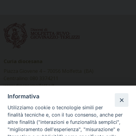
Curia diocesana
Piazza Giovene 4 – 70056 Molfetta (BA)
Centralino: 080 3374211
www.diocesimolfetta.it –
diocesimolfetta@pec.chiesacattolica.it
Informativa
Utilizziamo cookie o tecnologie simili per
Ufficio Comunicazioni sociali
finalità tecniche e, con il tuo consenso, anche per
altre finalità ("interazioni e funzionalità semplici",
Piazza Giovene 4 – 70056 Molfetta (BA)
"miglioramento dell'esperienza", "misurazione" e
comunicazionisociali@diocesimolfetta.it