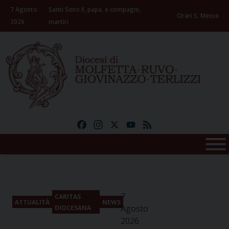
Skip
7 Agosto
Santi Sisto II, papa, e compagni,
to
Orari S. Messe
2026
martiri
content
Facebook
Instagram
X
YouTube
Feed
7
CARITAS
ATTUALITÀ
NEWS
Agosto
DIOCESANA
2026