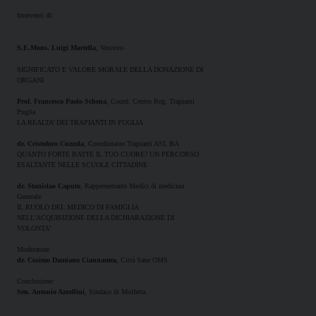
Interventi di:
S.E.Mons. Luigi Martella
, Vescovo
SIGNIFICATO E VALORE MORALE DELLA DONAZIONE DI
ORGANI
Prof. Francesco Paolo Schena
, Coord. Centro Reg. Trapianti
Puglia
LA REALTA’ DEI TRAPIANTI IN PUGLIA
dr. Cristoforo Cuzzola
, Coordintaore Trapianti ASL BA
QUANTO FORTE BATTE IL TUO CUORE? UN PERCORSO
ESALTANTE NELLE SCUOLE CITTADINE
dr. Stanislao Caputo
, Rappresentante Medici di medicina
Generale
IL RUOLO DEL MEDICO DI FAMIGLIA
NELL’ACQUISIZIONE DELLA DICHIARAZIONE DI
VOLONTA’
Moderatore:
dr. Cosimo Damiano Ciannamea
, Città Sane OMS
Conclusione:
Sen. Antonio Azzollini
, Sindaco di Molfetta