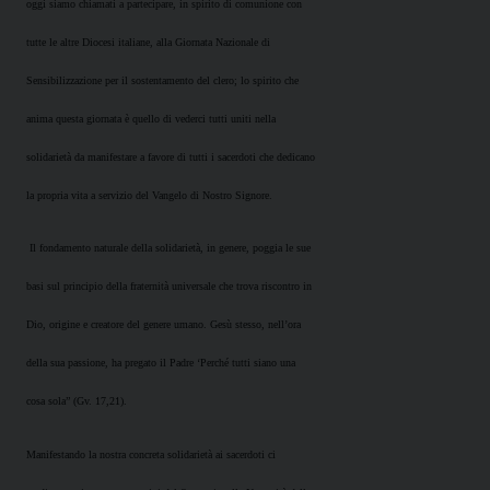
oggi siamo chiamati a partecipare, in spirito di comunione con
tutte le altre Diocesi italiane, alla Giornata Nazionale di
Sensibilizzazione per il sostentamento del clero; lo spirito che
anima questa giornata è quello di vederci tutti uniti nella
solidarietà da manifestare a favore di tutti i sacerdoti che dedicano
la propria vita a servizio del Vangelo di Nostro Signore.
Il fondamento naturale della solidarietà, in genere, poggia le sue
basi sul principio della fraternità universale che trova riscontro in
Dio, origine e creatore del genere umano. Gesù stesso, nell’ora
della sua passione, ha pregato il Padre ‘Perché tutti siano una
cosa sola” (Gv. 17,21).
Manifestando la nostra concreta solidarietà ai sacerdoti ci