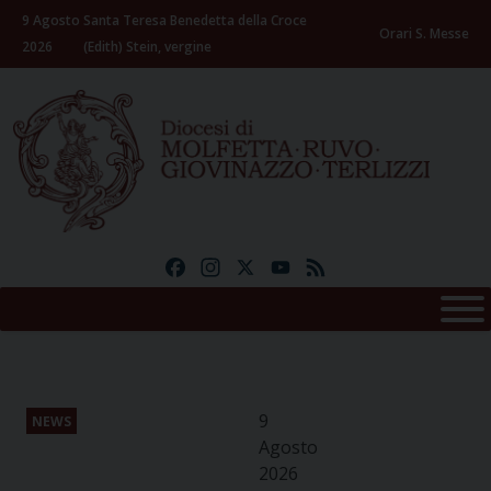
Skip
9 Agosto
Santa Teresa Benedetta della Croce
to
Orari S. Messe
2026
(Edith) Stein, vergine
content
Facebook
Instagram
X
YouTube
Feed
9
NEWS
Agosto
2026