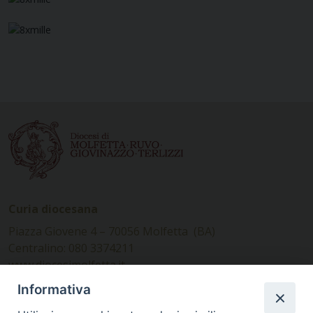
Curia diocesana
Piazza Giovene 4 – 70056 Molfetta (BA)
Centralino: 080 3374211
www.diocesimolfetta.it –
diocesimolfetta@pec.chiesacattolica.it
Informativa