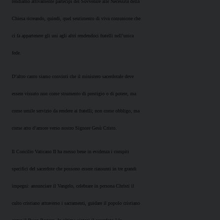
rendiamo attivamente partecipi del Sovvenire alle Necessità della
Chiesa ricreando, quindi, quel sentimento di viva comunione che
ci fa appartenere gli uni agli altri rendendoci fratelli nell’unica
fede.
D’altro canto siamo convinti che il ministero sacerdotale deve
essere vissuto non come strumento di prestigio o di potere, ma
come umile servizio da rendere ai fratelli; non come obbligo, ma
come atto d’amore verso nostro Signore Gesù Cristo.
Il Concilio Vaticano II ha messo bene in evidenza i compiti
specifici del sacerdote che possono essere riassunti in tre grandi
impegni: annunciare il Vangelo, celebrare in persona Christi il
culto cristiano attraverso i sacramenti, guidare il popolo cristiano