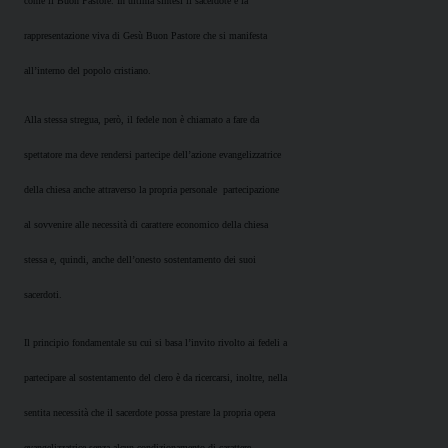
come il Buon Pastore. In ultima sintesi il sacerdote è la
rappresentazione viva di Gesù Buon Pastore che si manifesta
all’interno del popolo cristiano.
Alla stessa stregua, però, il fedele non è chiamato a fare da
spettatore ma deve rendersi partecipe dell’azione evangelizzatrice
della chiesa anche attraverso la propria personale
partecipazione
al sovvenire alle necessità di carattere economico della chiesa
stessa e, quindi, anche dell’onesto sostentamento dei suoi
sacerdoti.
Il principio fondamentale su cui si basa l’invito rivolto ai fedeli a
partecipare al sostentamento del clero è da ricercarsi, inoltre, nella
sentita necessità che il sacerdote possa prestare la propria opera
evangelizzatrice senza alcun condizionamento di carattere