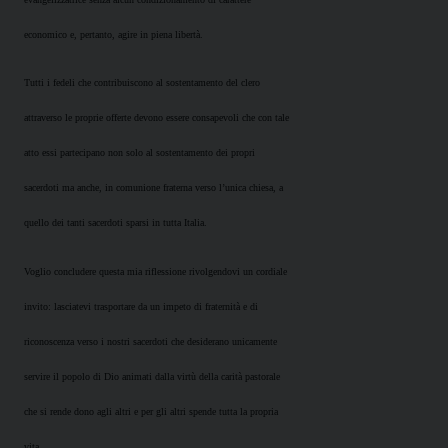
economico e, pertanto, agire in piena libertà.
Tutti i fedeli che contribuiscono al sostentamento del clero
attraverso le proprie offerte devono essere consapevoli che con tale
atto essi partecipano non solo al sostentamento dei propri
sacerdoti ma anche, in comunione fraterna verso l’unica chiesa, a
quello dei tanti sacerdoti sparsi in tutta Italia.
Voglio concludere questa mia riflessione rivolgendovi un cordiale
invito: lasciatevi trasportare da un impeto di fraternità e di
riconoscenza verso i nostri sacerdoti che desiderano unicamente
servire il popolo di Dio animati dalla virtù della carità pastorale
che si rende dono agli altri e per gli altri spende tutta la propria
vita.