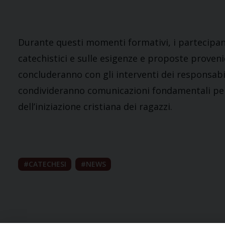
Durante questi momenti formativi, i partecipanti
catechistici e sulle esigenze e proposte provenie
concluderanno con gli interventi dei responsabili
condivideranno comunicazioni fondamentali per 
dell’iniziazione cristiana dei ragazzi.
CATECHESI
NEWS