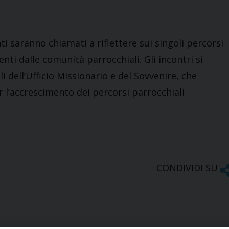
 saranno chiamati a riflettere sui singoli percorsi
nti dalle comunità parrocchiali. Gli incontri si
 dell’Ufficio Missionario e del Sovvenire, che
l’accrescimento dei percorsi parrocchiali
CONDIVIDI SU