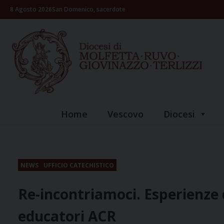
Skip
8 Agosto 2026
San Domenico, sacerdote
to
content
Home
Vescovo
Diocesi
NEWS
UFFICIO CATECHISTICO
Re-incontriamoci. Esperienze d
educatori ACR