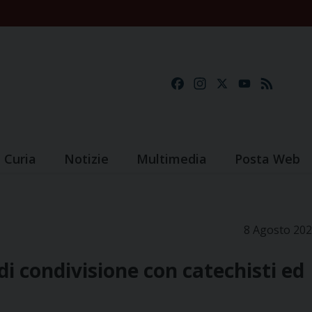
Facebook
Instagram
X
YouTube
Feed
Curia
Notizie
Multimedia
Posta Web
8 Agosto 20
i condivisione con catechisti ed