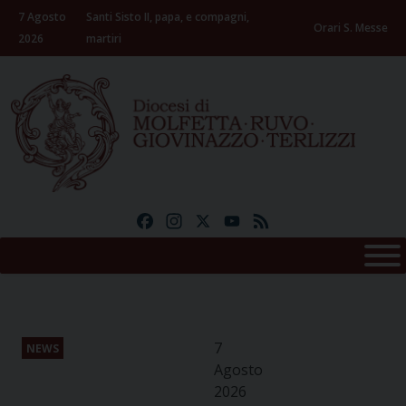
Skip
7 Agosto
Santi Sisto II, papa, e compagni,
to
Orari S. Messe
2026
martiri
content
Facebook
Instagram
X
YouTube
Feed
7
NEWS
Agosto
2026