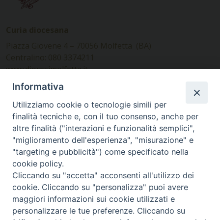
Curia diocesana
Piazza Giovene 4 – 70056 Molfetta (BA)
Centralino: 080 3374211
www.diocesimolfetta.it –
diocesimolfetta@pec.chiesacattolica.it
Informativa
Utilizziamo cookie o tecnologie simili per
Ufficio Comunicazioni sociali
finalità tecniche e, con il tuo consenso, anche per
altre finalità ("interazioni e funzionalità semplici",
Piazza Giovene 4 – 70056 Molfetta (BA)
"miglioramento dell'esperienza", "misurazione" e
comunicazionisociali@diocesimolfetta.it
"targeting e pubblicità") come specificato nella
cookie policy.
Cliccando su "accetta" acconsenti all'utilizzo dei
SEGUICI SU
cookie. Cliccando su "personalizza" puoi avere
Facebook
Instagram
X
YouTube
Feed
maggiori informazioni sui cookie utilizzati e
personalizzare le tue preferenze. Cliccando su
Privacy Policy - trasparenza