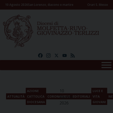
Skip
10 Agosto 2026
San Lorenzo, diacono e martire
Orari S. Messe
to
content
Facebook
Instagram
X
YouTube
Feed
10
AZIONE
LUCE E
Agosto
ATTUALITÀ
CATTOLICA
CORONAVIRUS
EDITORIALI
VITA
NE
DIOCESANA
GIOVANI
2026