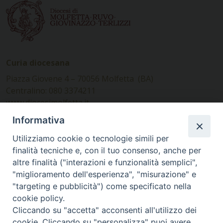
Curia diocesana
Piazza Giovene 4 – 70056 Molfetta (BA)
Centralino: 080 3374211
www.diocesimolfetta.it –
diocesimolfetta@pec.chiesacattolica.it
Informativa
Utilizziamo cookie o tecnologie simili per
Ufficio Comunicazioni sociali
finalità tecniche e, con il tuo consenso, anche per
altre finalità ("interazioni e funzionalità semplici",
Piazza Giovene 4 – 70056 Molfetta (BA)
"miglioramento dell'esperienza", "misurazione" e
comunicazionisociali@diocesimolfetta.it
"targeting e pubblicità") come specificato nella
cookie policy.
Cliccando su "accetta" acconsenti all'utilizzo dei
SEGUICI SU
cookie. Cliccando su "personalizza" puoi avere