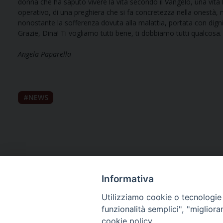
donna che ha saputo vivere la vita secondo il Vangelo, una vita 
operativo, di una preghiera che si fa concretezza nella onestà, ne
nonostante la sofferenza dovuta alla malattia, portata con digni
Grazie, Dina! Ti vogliamo tutti bene, ti dobbiamo tutti qualcosa.
Angela Paparella
NEWS
Informativa
Utilizziamo cookie o tecnologie s
funzionalità semplici", "miglior
cookie policy.