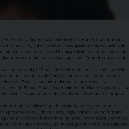
aggiare sempre. Una presenza costante e discreta nei tuoi momenti
enza fronzoli. La gentilezza vera e la semplicità e sobrietà nello stile.
 punti di vista erano diversi. Una disponibilità costante all’aiuto, al
cio di un’intera comunità parrocchiale, quella del Cuore Immacolato di
anche molto di più: Dina e i fiori sistemati con cura sull’altare; Dina
suo tamburello suonato alla Santa Allegrezza per le strade, mentre
 televisore; Dina e il suo lavoro di maestra professionista e
atrice di don Franco; Dina e la comunione quotidiana, segno della su
ica per Maria ‘ e ognuno potrebbe continuare setacciando la propria
.
importante, un pilastro, per la passione, l’energia costruttiva,
 ha precorso i tempi: donna, laica, dagli anni settanta ha formato
na persona che ha dedicato tempo, pensieri, lavoro alla sua comunità
te contribuito a far crescere, in tutti gli ambiti della pastorale. Una