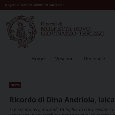
Skip
8 Agosto 2026
San Domenico, sacerdote
to
content
Home
Vescovo
Diocesi
NEWS
Ricordo di Dina Andriola, laica
Si è spenta ieri, martedì 15 luglio, la cara esistenz