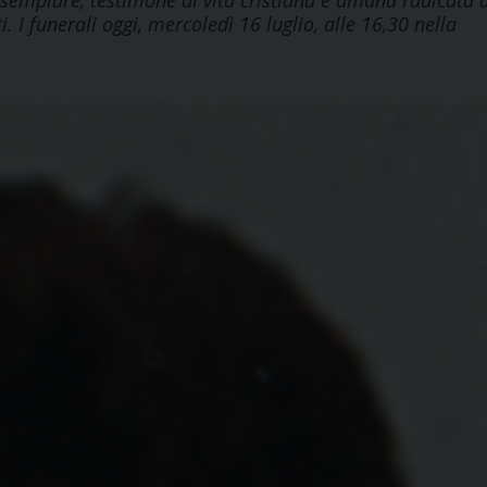
esemplare, testimone di vita cristiana e umana radicata 
. I funerali oggi, mercoledì 16 luglio, alle 16,30 nella