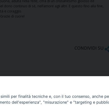
buona, adulta nella fede, cifra di un cristianesimo gioioso ed
l dono continuo di sé, nell’amore agli altri. E questo fino alla fine,
tà e coraggio.
 Grazie di cuore!
CONDIVIDI SU
imili per finalità tecniche e, con il tuo consenso, anche per 
amento dell'esperienza", "misurazione" e "targeting e pubbli