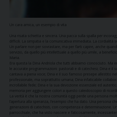
Un cara amica, un esempio di vita
Una risata schietta e sincera. Una pacca sulla spalla per incor
difficili. La simpatia e la comunicativa immediata. La cordialità s
Un parlare non per sovrastare, ma per farti capire, anche quando i
servizio, da quello più intellettuale a quello più umile, a benefi
Maria.
Era questa la Dina Andriola che tutti abbiamo conosciuto. Ma era 
le accurate programmazioni pastorali e di catechesi; Dina e il 
cantava a piena voce; Dina e il suo famoso presepe allestito nel
professionale, ma soprattutto umana; Dina infaticabile collabor
incrollabile fede; Dina e la sua devozione essenziale ed autent
memoria per aggiungere colori a questo caleidoscopio di ricordi
La verità è che la nostra comunità oggi perde una persona molto 
l’apertura alla speranza, l’esempio che ha dato. Una persona che
generazioni di catechisti, con competenza e determinazione. U
parrocchiale, che ha visto nascere e faticosamente, incessantemen