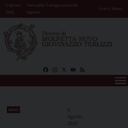
Skip
6 Agosto
Festa della Trasfigurazione del
to
Orari S. Messe
2026
Signore
content
Facebook
Instagram
X
YouTube
Feed
6
NEWS
Agosto
2026