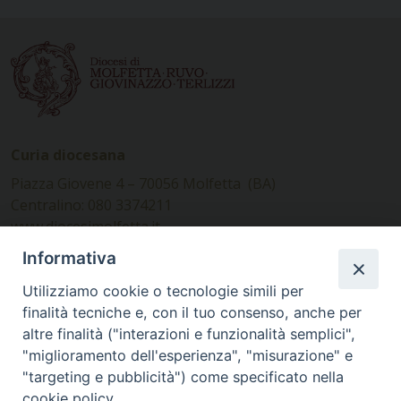
Curia diocesana
Piazza Giovene 4 – 70056 Molfetta (BA)
Centralino: 080 3374211
www.diocesimolfetta.it –
diocesimolfetta@pec.chiesacattolica.it
Informativa
Utilizziamo cookie o tecnologie simili per
Ufficio Comunicazioni sociali
finalità tecniche e, con il tuo consenso, anche per
altre finalità ("interazioni e funzionalità semplici",
Piazza Giovene 4 – 70056 Molfetta (BA)
"miglioramento dell'esperienza", "misurazione" e
comunicazionisociali@diocesimolfetta.it
"targeting e pubblicità") come specificato nella
cookie policy.