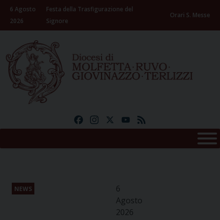
Skip
6 Agosto
Festa della Trasfigurazione del
to
Orari S. Messe
2026
Signore
content
Facebook
Instagram
X
YouTube
Feed
6
NEWS
Agosto
2026