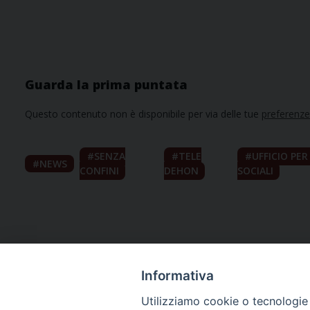
Guarda la prima puntata
Questo contenuto non è disponibile per via delle tue
preferenze
SENZA
TELE
UFFICIO PE
NEWS
CONFINI
DEHON
SOCIALI
Informativa
Utilizziamo cookie o tecnologie s