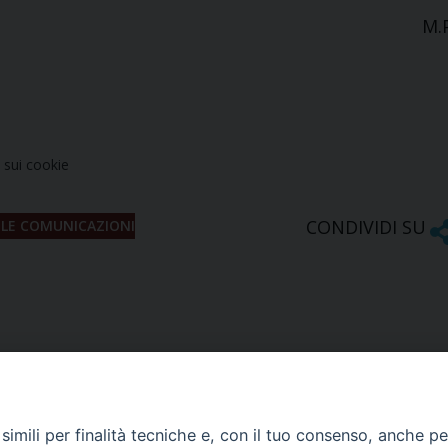
M.
sui cookie
CONDIVIDI SU
R LE COMUNICAZIONI
imili per finalità tecniche e, con il tuo consenso, anche per 