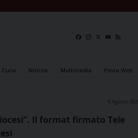
Facebook
Instagram
X
YouTube
Feed
Curia
Notizie
Multimedia
Posta Web
8 Agosto 20
iocesi”. Il format firmato Tele
esi