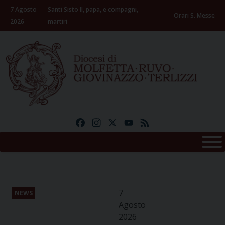
Skip
7 Agosto
Santi Sisto II, papa, e compagni,
to
Orari S. Messe
2026
martiri
content
Facebook
Instagram
X
YouTube
Feed
7
NEWS
Agosto
2026