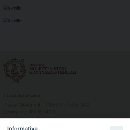
Curia diocesana
Piazza Giovene 4 – 70056 Molfetta (BA)
Centralino: 080 3374211
www.diocesimolfetta.it –
diocesimolfetta@pec.chiesacattolica.it
Informativa