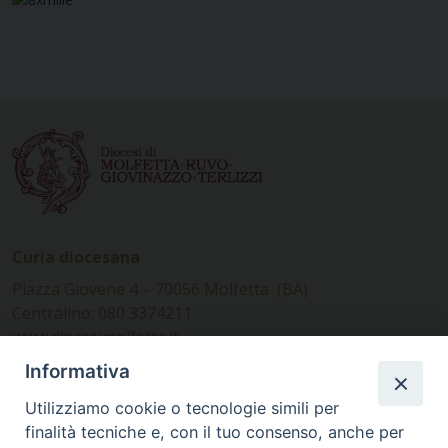
Curia diocesana
Piazza Giovene 4 – 70056 Molfetta (BA)
Centralino: 080 3374211
www.diocesimolfetta.it –
diocesimolfetta@pec.chiesacattolica.it
Informativa
Utilizziamo cookie o tecnologie simili per
Ufficio Comunicazioni sociali
finalità tecniche e, con il tuo consenso, anche per