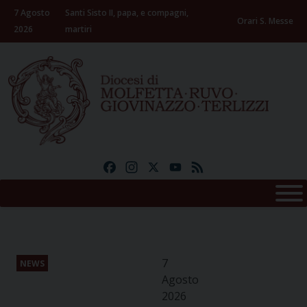
Skip
7 Agosto
Santi Sisto II, papa, e compagni,
to
Orari S. Messe
2026
martiri
content
Facebook
Instagram
X
YouTube
Feed
7
NEWS
Agosto
2026