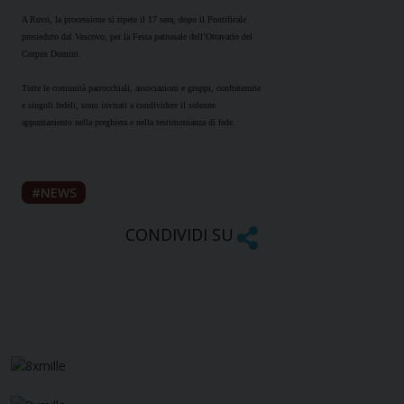
A Ruvo, la processione si ripete il 17 sera, dopo il Pontificale
presieduto dal Vescovo, per la Festa patronale dell’Ottavario del
Corpus Domini.
Tutte le comunità parrocchiali, associazioni e gruppi, confraternite
e singoli fedeli, sono invitati a condividere il solenne
appuntamento nella preghiera e nella testimonianza di fede.
NEWS
CONDIVIDI SU