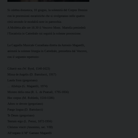
Si celebra domenica, 10 giugno, la solennità del Corpus Domini
con le processioni eucaristiche che si svolgeranno nelle quattro
città secondo le modalità note in parrocchia.
A Molfetta alle ore 18.30 il Vescovo Mons. Martella presiederà
l’Eucaristia in Cattedrale cui seguirà la solenne processione.
La Cappella Musicale Corradiana diretta da Antonio Magarelli,
animerà la solenne liturgia in Cattedrale, presieduta dal Vescovo,
con il seguente repertorio:
Cibavit eos (W. Byrd, 1540-1623)
Missa de Angelis (D. Bartolucci, 1917)
Lauda Sion (gregoriano)
…
Alleluja (G. Magarelli, 1974)
Mistero della cena (R. L. de Pearsall, 1795-1856)
Hoc corpus (M. Robledo, 1510-1586)
Adoro te devote (gregoriano)
Pange lingua (D. Bartolucci)
Te Deum (gregoriano)
Tentum ergo (L. Perosi, 1872-1956)
Christus vincit (Anonimo, sec. VIII)
All’organo il M° Gaetano Magarelli