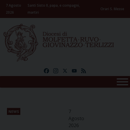
Skip
7 Agosto
Santi Sisto II, papa, e compagni,
to
Orari S. Messe
2026
martiri
content
Facebook
Instagram
X
YouTube
Feed
7
NEWS
Agosto
2026