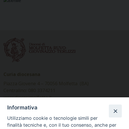
Curia diocesana
Piazza Giovene 4 – 70056 Molfetta (BA)
Centralino: 080 3374211
www.diocesimolfetta.it –
diocesimolfetta@pec.chiesacattolica.it
Informativa
Utilizziamo cookie o tecnologie simili per
Ufficio Comunicazioni sociali
finalità tecniche e, con il tuo consenso, anche per