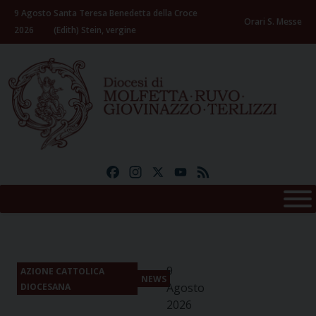
Skip
9 Agosto
Santa Teresa Benedetta della Croce
to
Orari S. Messe
2026
(Edith) Stein, vergine
content
Facebook
Instagram
X
YouTube
Feed
9
AZIONE CATTOLICA
NEWS
Agosto
DIOCESANA
2026