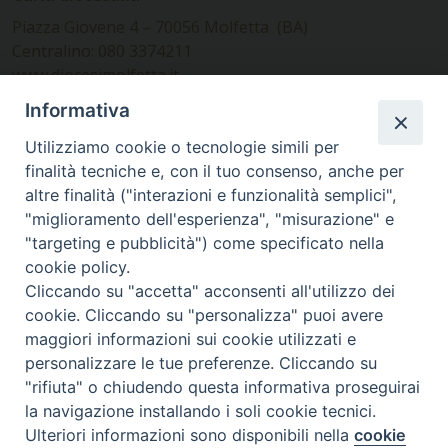
Piazza Giovene 4 – 70056 Molfetta (BA)
Centralino: 080 3374211
www.diocesimolfetta.it –
diocesimolfetta@pec.chiesacattolica.it
Informativa
Utilizziamo cookie o tecnologie simili per
Ufficio Comunicazioni sociali
finalità tecniche e, con il tuo consenso, anche per
altre finalità ("interazioni e funzionalità semplici",
Piazza Giovene 4 – 70056 Molfetta (BA)
"miglioramento dell'esperienza", "misurazione" e
comunicazionisociali@diocesimolfetta.it
"targeting e pubblicità") come specificato nella
cookie policy.
Cliccando su "accetta" acconsenti all'utilizzo dei
SEGUICI SU
cookie. Cliccando su "personalizza" puoi avere
Facebook
Instagram
X
YouTube
Feed
maggiori informazioni sui cookie utilizzati e
personalizzare le tue preferenze. Cliccando su
Privacy Policy - trasparenza
"rifiuta" o chiudendo questa informativa proseguirai
la navigazione installando i soli cookie tecnici.
© 2016 - 2026 Diocesi Molfetta Ruvo Giovinazzo Terlizzi
Ulteriori informazioni sono disponibili nella
cookie
Preferenze Cookie