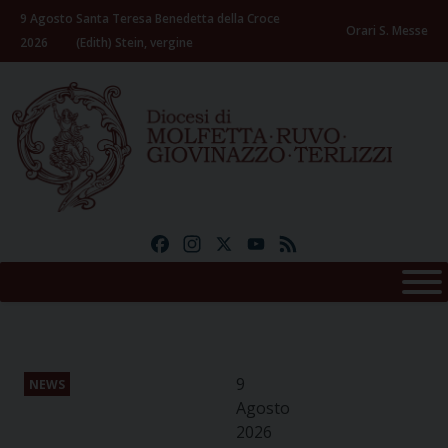
Skip
9 Agosto
Santa Teresa Benedetta della Croce
to
Orari S. Messe
2026
(Edith) Stein, vergine
content
Facebook
Instagram
X
YouTube
Feed
9
NEWS
Agosto
2026