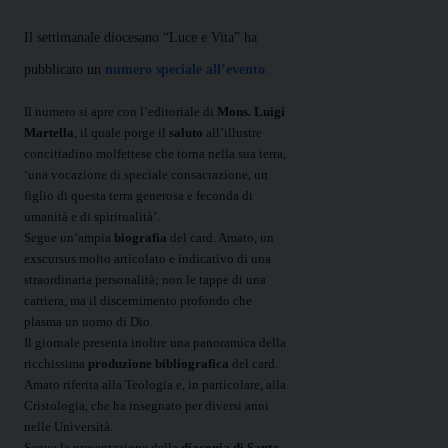
Il settimanale diocesano “Luce e Vita” ha
pubblicato un
numero speciale all’evento
.
Il numero si apre con l’editoriale di
Mons. Luigi
Martella
, il quale porge il
saluto
all’illustre
concittadino molfettese che torna nella sua terra,
‘una vocazione di speciale consacrazione, un
figlio di questa terra generosa e feconda di
umanità e di spiritualità’.
Segue un’ampia
biografia
del card. Amato, un
exscursus molto articolato e indicativo di una
straordinaria personalità; non le tappe di una
carriera, ma il discernimento profondo che
plasma un uomo di Dio.
Il giornale presenta inoltre una panoramica della
ricchissima
produzione bibliografica
del card.
Amato riferita alla Teologia e, in particolare, alla
Cristologia, che ha insegnato per diversi anni
nelle Università.
Segue la presentazione della
diaconia di Santa