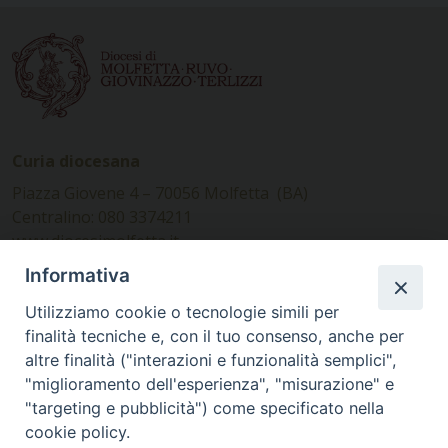
Curia diocesana
Piazza Giovene 4 – 70056 Molfetta (BA)
Centralino: 080 3374211
www.diocesimolfetta.it –
diocesimolfetta@pec.chiesacattolica.it
Informativa
Utilizziamo cookie o tecnologie simili per
Ufficio Comunicazioni sociali
finalità tecniche e, con il tuo consenso, anche per
altre finalità ("interazioni e funzionalità semplici",
Piazza Giovene 4 – 70056 Molfetta (BA)
"miglioramento dell'esperienza", "misurazione" e
comunicazionisociali@diocesimolfetta.it
"targeting e pubblicità") come specificato nella
cookie policy.