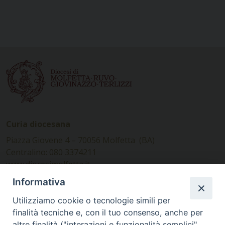
Curia diocesana
Piazza Giovene 4 – 70056 Molfetta (BA)
Centralino: 080 3374211
www.diocesimolfetta.it –
diocesimolfetta@pec.chiesacattolica.it
Informativa
Utilizziamo cookie o tecnologie simili per
Ufficio Comunicazioni sociali
finalità tecniche e, con il tuo consenso, anche per
altre finalità ("interazioni e funzionalità semplici",