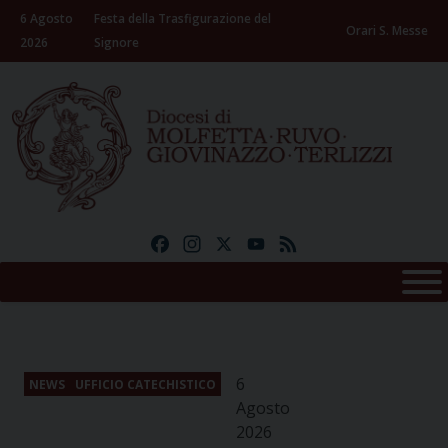
Skip
6 Agosto
Festa della Trasfigurazione del
to
Orari S. Messe
2026
Signore
content
Facebook
Instagram
X
YouTube
Feed
6
NEWS
UFFICIO CATECHISTICO
Agosto
2026