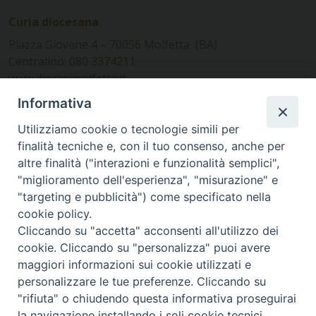
Curia diocesana
Piazza Giovene 4 – 70056 Molfetta (BA)
Centralino: 080 3374211
www.diocesimolfetta.it –
diocesimolfetta@pec.chiesacattolica.it
Informativa
Utilizziamo cookie o tecnologie simili per
Ufficio Comunicazioni sociali
finalità tecniche e, con il tuo consenso, anche per
altre finalità ("interazioni e funzionalità semplici",
Piazza Giovene 4 – 70056 Molfetta (BA)
"miglioramento dell'esperienza", "misurazione" e
comunicazionisociali@diocesimolfetta.it
"targeting e pubblicità") come specificato nella
cookie policy.
Cliccando su "accetta" acconsenti all'utilizzo dei
SEGUICI SU
cookie. Cliccando su "personalizza" puoi avere
Facebook
Instagram
X
YouTube
Feed
maggiori informazioni sui cookie utilizzati e
personalizzare le tue preferenze. Cliccando su
Privacy Policy - trasparenza
"rifiuta" o chiudendo questa informativa proseguirai
la navigazione installando i soli cookie tecnici.