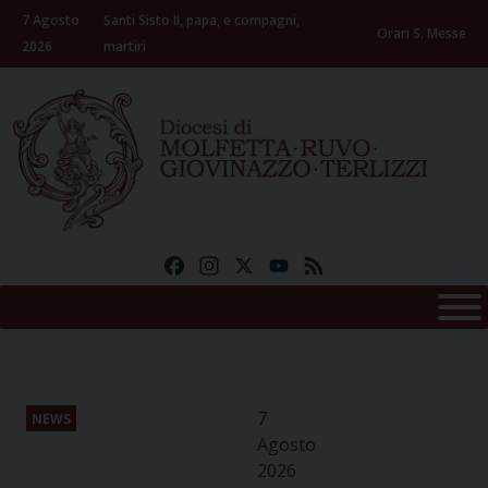
Skip
7 Agosto
Santi Sisto II, papa, e compagni,
to
Orari S. Messe
2026
martiri
content
Facebook
Instagram
X
YouTube
Feed
7
NEWS
Agosto
2026