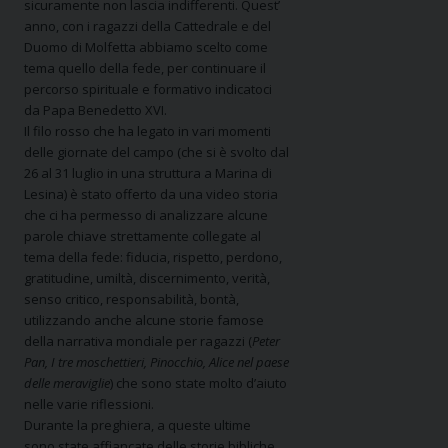
sicuramente non lascia indifferenti.
Quest’
anno, con i ragazzi della Cattedrale e del
Duomo di Molfetta abbiamo scelto come
tema quello della fede, per continuare il
percorso spirituale e formativo indicatoci
da Papa Benedetto XVI.
Il filo rosso che ha legato in vari momenti
delle giornate del campo (che si è svolto dal
26 al 31 luglio in una struttura a Marina di
Lesina) è stato offerto da una video storia
che ci ha permesso di analizzare alcune
parole chiave strettamente collegate al
tema della fede: fiducia, rispetto, perdono,
gratitudine, umiltà, discernimento, verità,
senso critico, responsabilità, bontà,
utilizzando anche alcune storie famose
della narrativa mondiale per ragazzi (
Peter
Pan, I tre moschettieri, Pinocchio, Alice nel paese
delle meraviglie
) che sono state molto d’aiuto
nelle varie riflessioni.
Durante la preghiera, a queste ultime
sono state affiancate delle storie bibliche