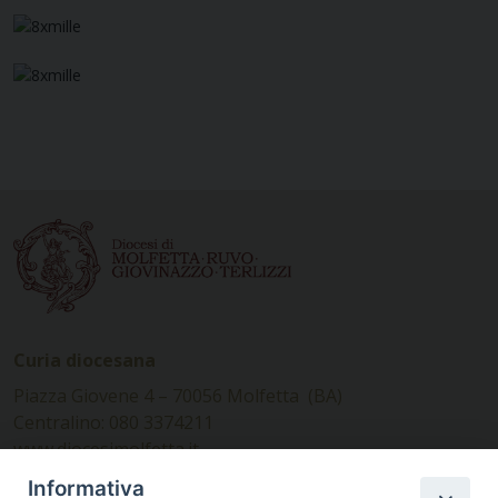
Curia diocesana
Piazza Giovene 4 – 70056 Molfetta (BA)
Centralino: 080 3374211
www.diocesimolfetta.it –
diocesimolfetta@pec.chiesacattolica.it
Informativa