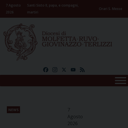
Skip
7 Agosto
Santi Sisto II, papa, e compagni,
to
Orari S. Messe
2026
martiri
content
Facebook
Instagram
X
YouTube
Feed
7
NEWS
Agosto
2026