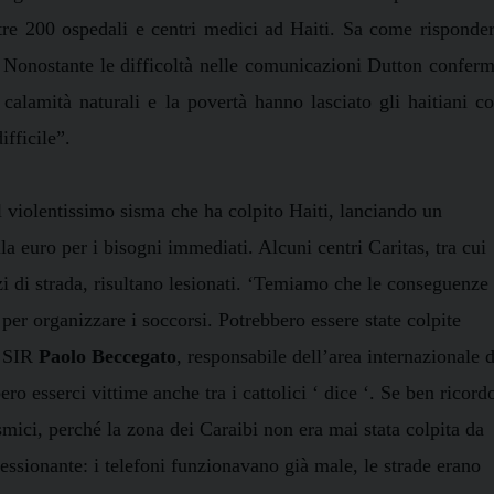
oltre 200 ospedali e centri medici ad Haiti. Sa come risponde
’. Nonostante le difficoltà nelle comunicazioni Dutton confer
i calamità naturali e la povertà hanno lasciato gli haitiani c
ifficile”.
il violentissimo sisma che ha colpito Haiti, lanciando un
la euro per i bisogni immediati. Alcuni centri Caritas, tra cui
zzi di strada, risultano lesionati. ‘Temiamo che le conseguenze
per organizzare i soccorsi. Potrebbero essere state colpite
l SIR
Paolo Beccegato
, responsabile dell’area internazionale d
ero esserci vittime anche tra i cattolici ‘ dice ‘. Se ben ricord
smici, perché la zona dei Caraibi non era mai stata colpita da
ressionante: i telefoni funzionavano già male, le strade erano