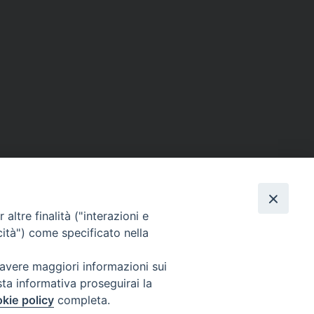
altre finalità ("interazioni e
cità") come specificato nella
SEGUICI SU
 avere maggiori informazioni sui
sta informativa proseguirai la
Facebook
Instagram
X
YouTube
Feed
kie policy
completa.