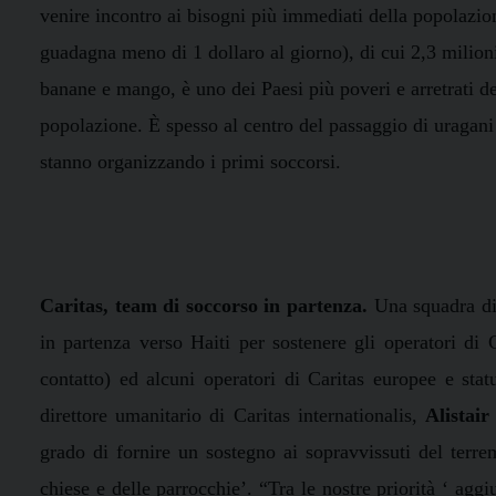
venire incontro ai bisogni più immediati della popolazion
guadagna meno di 1 dollaro al giorno), di cui 2,3 milioni
banane e mango, è uno dei Paesi più poveri e arretrati d
popolazione. È spesso al centro del passaggio di uragan
stanno organizzando i primi soccorsi.
Caritas, team di soccorso in partenza.
Una squadra di 
in partenza verso Haiti per sostenere gli operatori di 
contatto) ed alcuni
operatori di Caritas europee e stat
direttore umanitario di Caritas internationalis,
Alistair
grado di fornire un sostegno ai sopravvissuti del terre
chiese e delle parrocchie’. “Tra le nostre priorità ‘ aggi