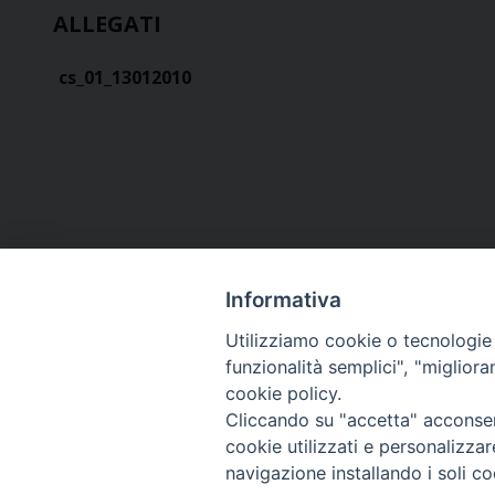
ALLEGATI
cs_01_13012010
Informativa
Utilizziamo cookie o tecnologie s
funzionalità semplici", "miglior
cookie policy.
Curia diocesana
Cliccando su "accetta" acconsent
cookie utilizzati e personalizza
Piazza Giovene 4 – 70056 Molfetta (BA)
navigazione installando i soli co
Centralino: 080 3374211