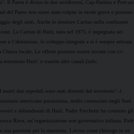
ti’. Il Paese è diviso in due arcidiocesi, Cap-Haitien e Port-au
 sud del Paese non siano state colpite in modo grave e possono
caggio degli aiuti. Anche le strutture Caritas nella confinante
ne. La Caritas di Haiti, nata nel 1975, è impegnata nei
one e l’abitazione, lo sviluppo integrale e si è sempre attivata
a Chiesa locale. Le offerte possono essere inviate con c/c
terremoto Haiti’ o tramite altri canali (info:
nostri due ospedali sono stati distrutti dal terremoto’: è
ssionario americano passionista, molto conosciuto negli Stati
overi e abbandonati di Haiti. Padre Frechette ha costruito gli
cesca Rava, un’organizzazione non governativa italiana. Padr
la sua passione per
la maratona. Lavora
come chirurgo in un