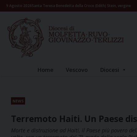
Skip
9 Agosto 2026
Santa Teresa Benedetta della Croce (Edith) Stein, vergine
to
content
Home
Vescovo
Diocesi
NEWS
Terremoto Haiti. Un Paese di
Morte e distruzione ad Haiti, il Paese più povero de