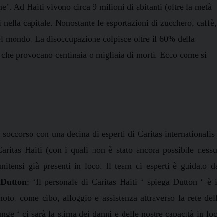
e’. Ad Haiti vivono circa 9 milioni di abitanti (oltre la metà
 nella capitale. Nonostante le esportazioni di zucchero, caffè,
el mondo. La disoccupazione colpisce oltre il 60% della
i che provocano centinaia o migliaia di morti. Ecco come si
soccorso con una decina di esperti di Caritas internationalis
Caritas Haiti (con i quali non è stato ancora possibile ness
unitensi già
presenti in loco. Il team di esperti è guidato d
 Dutton
: ‘Il personale di Caritas Haiti ‘ spiega Dutton ‘ è 
moto, come cibo, alloggio e assistenza attraverso la rete del
unge ‘ ci sarà la stima dei danni e delle nostre capacità in lo