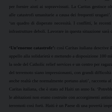
per fornire aiuti ai sopravvissuti. La Caritas gestisce 
alle catastrofi umanitarie a causa dei frequenti uragani
‘un quadro di disperate necessità. I conflitti, le recent
infrastrutture deboli. Lavorare in questa situazione sarà d
‘Un’enorme catastrofe’:
così Caritas italiana descrive 
appello alla solidarietà e mettendo a disposizione 100 mi
la sede del Catholic relief services e un centro per raga
del terremoto siano impressionanti, con grandi difficoltà 
anche realtà che normalmente portano aiuti’, racconta a
Caritas italiana, che è stato ad Haiti un anno fa. ‘Potrebb
le abitazioni non erano costruite con accorgimenti antisi
terremoti così forti. Haiti è un Paese di una povertà imp