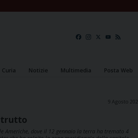
Facebook
Instagram
X
YouTube
Feed
Curia
Notizie
Multimedia
Posta Web
9 Agosto 20
strutto
lle Americhe, dove il 12 gennaio la terra ha tremato 4