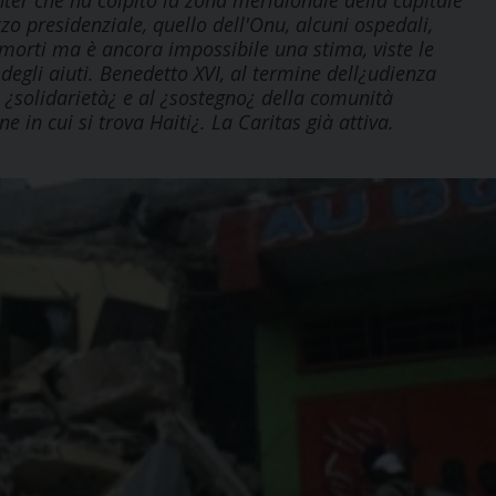
hter che ha colpito la zona meridionale della capitale
azzo presidenziale, quello dell'Onu, alcuni ospedali,
 morti ma è ancora impossibile una stima, viste le
degli aiuti. Benedetto XVI, al termine dell¿udienza
 ¿solidarietà¿ e al ¿sostegno¿ della comunità
 in cui si trova Haiti¿. La Caritas già attiva.