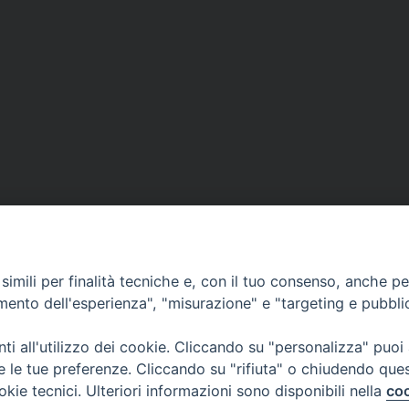
imili per finalità tecniche e, con il tuo consenso, anche per 
amento dell'esperienza", "misurazione" e "targeting e pubbli
Ufficio Comunicazioni sociali
i all'utilizzo dei cookie. Cliccando su "personalizza" puoi
re le tue preferenze. Cliccando su "rifiuta" o chiudendo que
Piazza Giovene 4 – 70056 Molfetta (BA)
okie tecnici. Ulteriori informazioni sono disponibili nella
coo
comunicazionisociali@diocesimolfetta.it