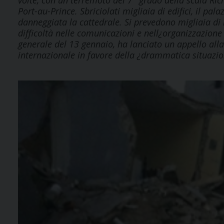
volte, con un terremoto del 7° grado della scala Ric
Port-au-Prince. Sbriciolati migliaia di edifici, il pal
danneggiata la cattedrale. Si prevedono migliaia di
difficoltà nelle comunicazioni e nell¿organizzazione 
generale del 13 gennaio, ha lanciato un appello alla
internazionale in favore della ¿drammatica situazione