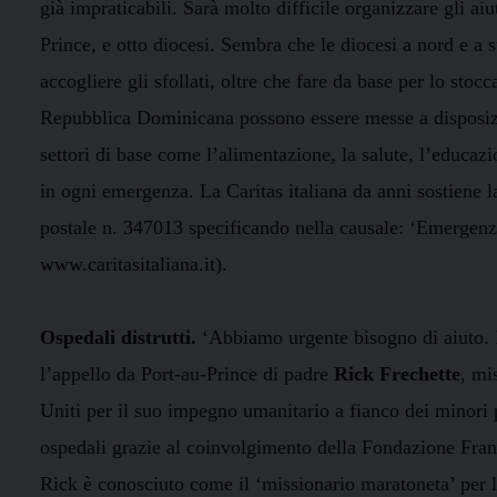
già impraticabili. Sarà molto difficile organizzare gli aiu
Prince, e otto diocesi. Sembra che le diocesi a nord e a
accogliere gli sfollati, oltre che fare da base per lo stoc
Repubblica Dominicana possono essere messe a disposizio
settori di base come l’alimentazione, la salute, l’educazi
in ogni emergenza. La Caritas italiana da anni sostiene l
postale n. 347013 specificando nella causale: ‘Emergenza 
www.caritasitaliana.it).
Ospedali distrutti.
‘Abbiamo urgente bisogno di aiuto. I 
l’appello da Port-au-Prince di padre
Rick Frechette
, mi
Uniti per il suo impegno umanitario a fianco dei minori p
ospedali grazie al coinvolgimento della Fondazione Fran
Rick è conosciuto come il ‘missionario maratoneta’ per 