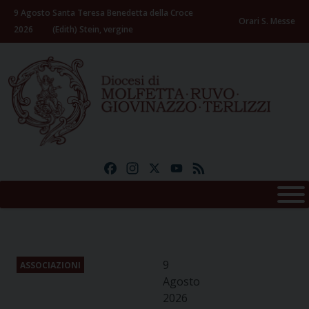
Skip
9 Agosto
Santa Teresa Benedetta della Croce
to
Orari S. Messe
2026
(Edith) Stein, vergine
content
Facebook
Instagram
X
YouTube
Feed
9
ASSOCIAZIONI
Agosto
2026