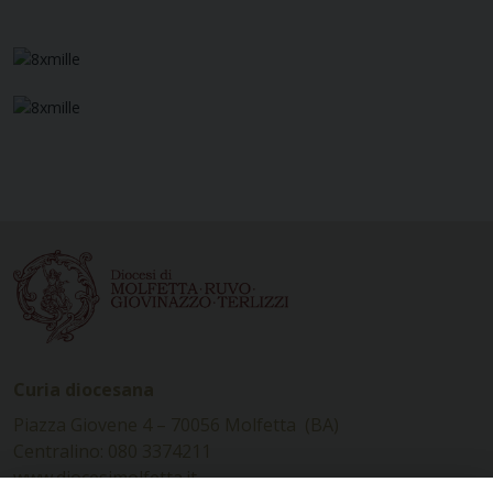
Curia diocesana
Piazza Giovene 4 – 70056 Molfetta (BA)
Centralino: 080 3374211
www.diocesimolfetta.it –