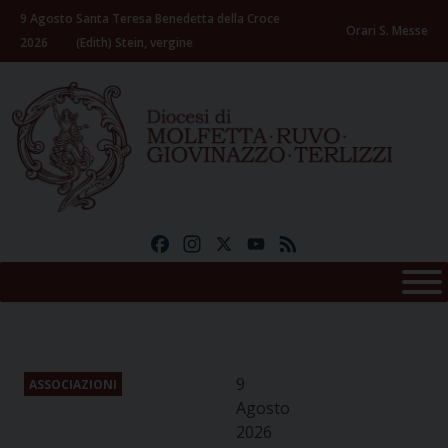
Skip
9 Agosto
Santa Teresa Benedetta della Croce
to
Orari S. Messe
2026
(Edith) Stein, vergine
content
Facebook
Instagram
X
YouTube
Feed
9
ASSOCIAZIONI
Agosto
2026