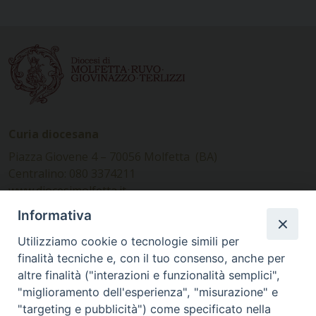
Curia diocesana
Piazza Giovene 4 – 70056 Molfetta (BA)
Centralino: 080 3374211
www.diocesimolfetta.it –
diocesimolfetta@pec.chiesacattolica.it
Informativa
Utilizziamo cookie o tecnologie simili per
Ufficio Comunicazioni sociali
finalità tecniche e, con il tuo consenso, anche per
altre finalità ("interazioni e funzionalità semplici",
Piazza Giovene 4 – 70056 Molfetta (BA)
"miglioramento dell'esperienza", "misurazione" e
comunicazionisociali@diocesimolfetta.it
"targeting e pubblicità") come specificato nella