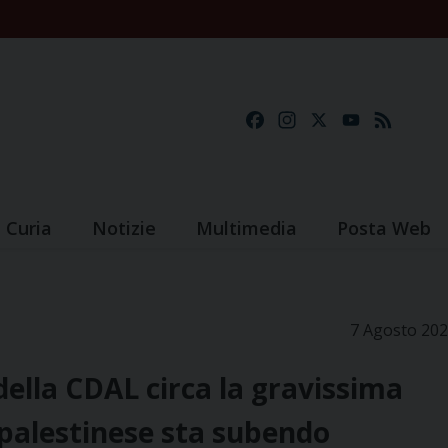
Facebook
Instagram
X
YouTube
Feed
Curia
Notizie
Multimedia
Posta Web
7 Agosto 20
lla CDAL circa la gravissima
o palestinese sta subendo