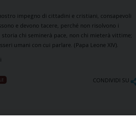
 nostro impegno di cittadini e cristiani, consapevoli
ossono e devono tacere, perché non risolvono i
storia chi seminerà pace, non chi mieterà vittime;
sseri umani con cui parlare. (Papa Leone XIV).
i
CONDIVIDI SU
LE