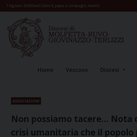
Skip
7 Agosto 2026
Santi Sisto II, papa, e compagni, martiri
to
content
Home
Vescovo
Diocesi
ASSOCIAZIONI
Non possiamo tacere… Nota de
crisi umanitaria che il popol