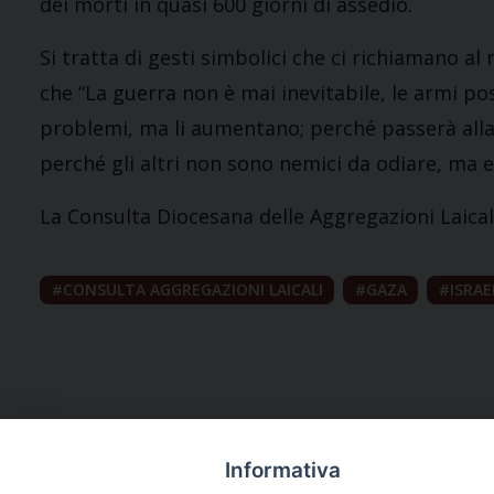
dei morti in quasi 600 giorni di assedio.
Si tratta di gesti simbolici che ci richiamano al
che “La guerra non è mai inevitabile, le armi p
problemi, ma li aumentano; perché passerà alla 
perché gli altri non sono nemici da odiare, ma e
La Consulta Diocesana delle Aggregazioni Laical
CONSULTA AGGREGAZIONI LAICALI
GAZA
ISRAE
Informativa