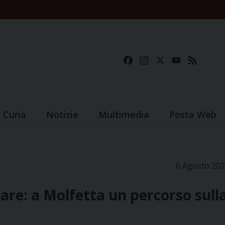
Facebook
Instagram
X
YouTube
Feed
Curia
Notizie
Multimedia
Posta Web
6 Agosto 20
pare: a Molfetta un percorso sull