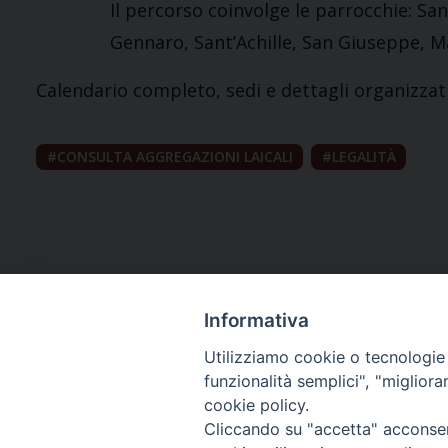
Il percorso coinvolge le parrocchie: S
Gennaro, Sant’Achille, San Giuseppe, M
Calendario completo, sedi e dettagli organizzati
CONSULTA AGGREGAZIONI LAICALI
LEGALITÀ
Informativa
Utilizziamo cookie o tecnologie s
funzionalità semplici", "miglior
cookie policy.
Curia diocesana
Cliccando su "accetta" acconsent