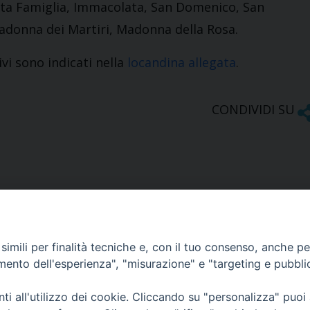
anta Famiglia, Immacolata, San Domenico, San
adonna dei Martiri, Madonna della Rosa.
vi sono indicati nella
locandina allegata
.
CONDIVIDI SU
imili per finalità tecniche e, con il tuo consenso, anche per 
amento dell'esperienza", "misurazione" e "targeting e pubbli
Ufficio Comunicazioni sociali
i all'utilizzo dei cookie. Cliccando su "personalizza" puoi