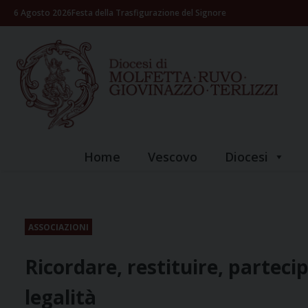
Skip
6 Agosto 2026
Festa della Trasfigurazione del Signore
to
content
Home
Vescovo
Diocesi
ASSOCIAZIONI
Ricordare, restituire, parteci
legalità