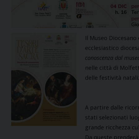
Il Museo Diocesano 
ecclesiastico dioce
conoscenza dal museo 
nelle città di Molfet
delle festività natali
A partire dalle ricor
stati selezionati luo
grande ricchezza cul
Da queste prenderà vi