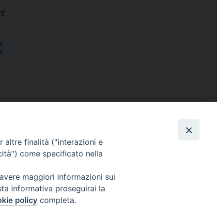
rt
altre finalità ("interazioni e
cità") come specificato nella
SEGUICI SU
 avere maggiori informazioni sui
sta informativa proseguirai la
Facebook
Instagram
X
YouTube
Feed
kie policy
completa.