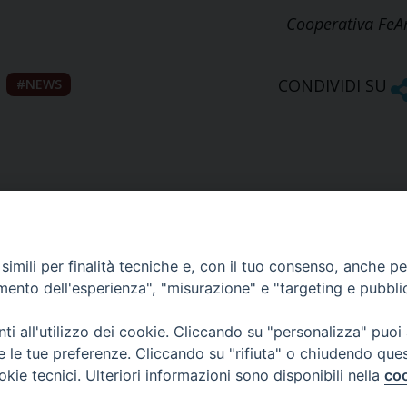
Cooperativa FeA
CONDIVIDI SU
NEWS
imili per finalità tecniche e, con il tuo consenso, anche per 
amento dell'esperienza", "misurazione" e "targeting e pubbli
Ufficio Comunicazioni sociali
i all'utilizzo dei cookie. Cliccando su "personalizza" puoi
re le tue preferenze. Cliccando su "rifiuta" o chiudendo que
Piazza Giovene 4 – 70056 Molfetta (BA)
okie tecnici. Ulteriori informazioni sono disponibili nella
coo
comunicazionisociali@diocesimolfetta.it
ica.it