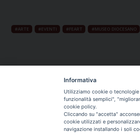
ARTE
EVENTI
FEART
MUSEO DIOCESANO
Informativa
Utilizziamo cookie o tecnologie s
funzionalità semplici", "miglior
cookie policy.
Curia diocesana
Cliccando su "accetta" acconsent
cookie utilizzati e personalizza
Piazza Giovene 4 – 70056 Molfetta (BA)
navigazione installando i soli co
Centralino: 080 3374211
www.diocesimolfetta.it – diocesimolfetta@pec.chiesacattol