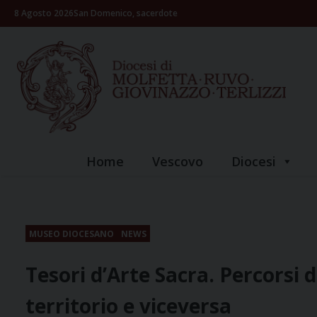
Skip
8 Agosto 2026
San Domenico, sacerdote
to
content
Home
Vescovo
Diocesi
MUSEO DIOCESANO
NEWS
Tesori d’Arte Sacra. Percorsi 
territorio e viceversa