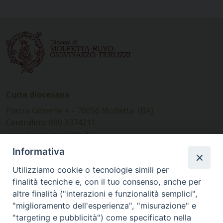
Curia diocesana
Piazza Giovene 4 – 70056 Molfetta (BA)
Centralino: 080 3374211
www.diocesimolfetta.it –
diocesimolfetta@pec.chiesacattolica.it
Informativa
Utilizziamo cookie o tecnologie simili per
Ufficio Comunicazioni sociali
finalità tecniche e, con il tuo consenso, anche per
altre finalità ("interazioni e funzionalità semplici",
Piazza Giovene 4 – 70056 Molfetta (BA)
"miglioramento dell'esperienza", "misurazione" e
comunicazionisociali@diocesimolfetta.it
"targeting e pubblicità") come specificato nella