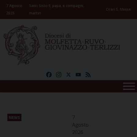
Skip
7 Agosto
Santi Sisto II, papa, e compagni,
to
Orari S. Messe
2026
martiri
content
Facebook
Instagram
X
YouTube
Feed
7
NEWS
Agosto
2026