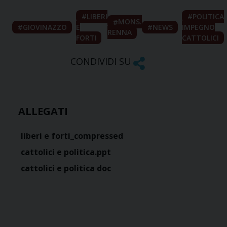
LIBERI
POLITICA
MONS.
GIOVINAZZO
E
NEWS
IMPEGNO
RENNA
FORTI
CATTOLICI
CONDIVIDI SU
ALLEGATI
liberi e forti_compressed
cattolici e politica.ppt
cattolici e politica doc