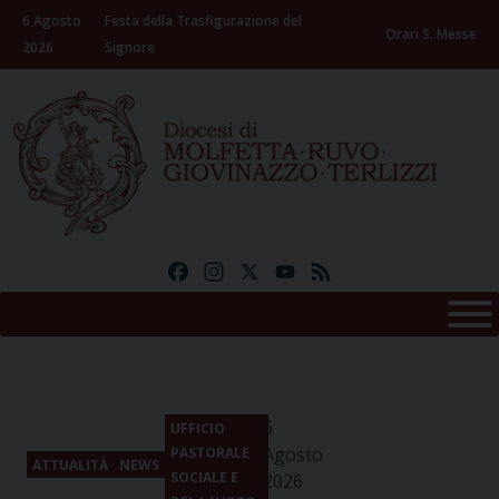
Skip
6 Agosto
Festa della Trasfigurazione del
to
Orari S. Messe
2026
Signore
content
Facebook
Instagram
X
YouTube
Feed
6
UFFICIO
Agosto
PASTORALE
ATTUALITÀ
NEWS
SOCIALE E
2026