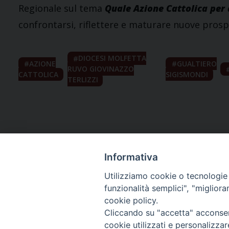
Regionale sul tema
Quale Azione Cattolica per 
confrontarsi, riflettere e maturare nuove prosp
DIOCESI MOLFETTA
AZIONE
GUALTIERO
RUVO GIOVINAZZO
CATTOLICA
SIGISMONDI
TERLIZZI
Informativa
Utilizziamo cookie o tecnologie s
funzionalità semplici", "miglior
cookie policy.
Curia diocesana
Cliccando su "accetta" acconsent
cookie utilizzati e personalizza
Piazza Giovene 4 – 70056 Molfetta (BA)