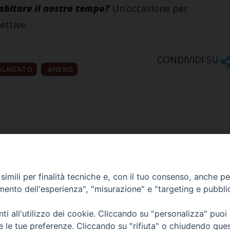
abitare il nostro tempo?
Un’occasione per
ettive.
CONDIVIDI SU
LAICATO
NEWS
imili per finalità tecniche e, con il tuo consenso, anche per 
amento dell'esperienza", "misurazione" e "targeting e pubbli
Ufficio Comunicazioni sociali
i all'utilizzo dei cookie. Cliccando su "personalizza" puoi
re le tue preferenze. Cliccando su "rifiuta" o chiudendo que
Piazza Giovene 4 – 70056 Molfetta (BA)