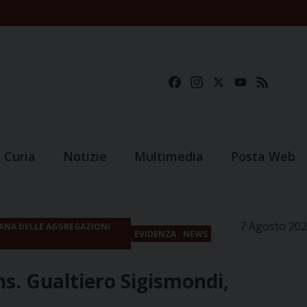
Facebook
Instagram
X
YouTube
Feed
Curia
Notizie
Multimedia
Posta Web
7 Agosto 20
ANA DELLE AGGREGAZIONI
EVIDENZA
NEWS
s. Gualtiero Sigismondi,