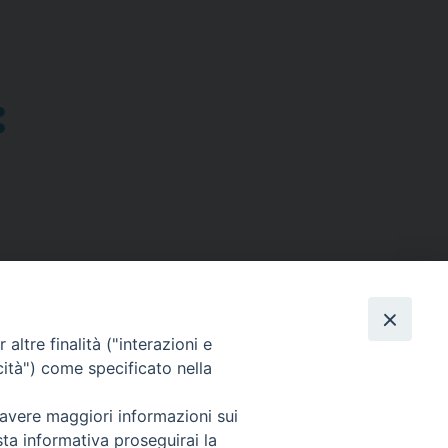
altre finalità ("interazioni e
cità") come specificato nella
SEGUICI SU
 avere maggiori informazioni sui
sta informativa proseguirai la
Facebook
Instagram
X
YouTube
Feed