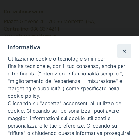
Curia diocesana
Piazza Giovene 4 – 70056 Molfetta (BA)
Centralino: 080 3374211
www.diocesimolfetta.it –
diocesimolfetta@pec.chiesacattolica.it
Informativa
Utilizziamo cookie o tecnologie simili per
Ufficio Comunicazioni sociali
finalità tecniche e, con il tuo consenso, anche per
altre finalità ("interazioni e funzionalità semplici",
Piazza Giovene 4 – 70056 Molfetta (BA)
"miglioramento dell'esperienza", "misurazione" e
comunicazionisociali@diocesimolfetta.it
"targeting e pubblicità") come specificato nella
cookie policy.
Cliccando su "accetta" acconsenti all'utilizzo dei
SEGUICI SU
cookie. Cliccando su "personalizza" puoi avere
Facebook
Instagram
X
YouTube
Feed
maggiori informazioni sui cookie utilizzati e
personalizzare le tue preferenze. Cliccando su
Privacy Policy - trasparenza
"rifiuta" o chiudendo questa informativa proseguirai