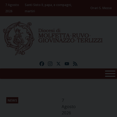
Skip
7 Agosto
Santi Sisto II, papa, e compagni,
to
Orari S. Messe
2026
martiri
content
Facebook
Instagram
X
YouTube
Feed
7
NEWS
Agosto
2026