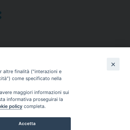
altre finalità ("interazioni e
cità") come specificato nella
SEGUICI SU
 avere maggiori informazioni sui
sta informativa proseguirai la
Facebook
Instagram
X
YouTube
Feed
kie policy
completa.
Accetta