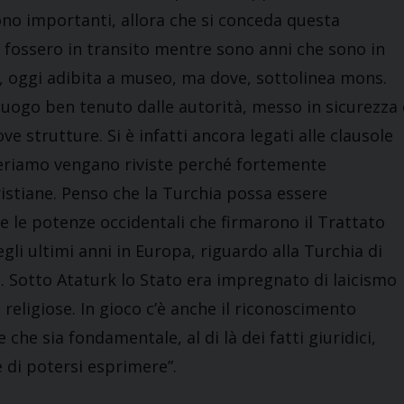
ono importanti, allora che si conceda questa
a fossero in transito mentre sono anni che sono in
o, oggi adibita a museo, ma dove, sottolinea mons.
n luogo ben tenuto dalle autorità, messo in sicurezza 
 strutture. Si è infatti ancora legati alle clausole
speriamo vengano riviste perché fortemente
ristiane. Penso che la Turchia possa essere
e le potenze occidentali che firmarono il Trattato
gli ultimi anni in Europa, riguardo alla Turchia di
n. Sotto Ataturk lo Stato era impregnato di laicismo
religiose. In gioco c’è anche il riconoscimento
che sia fondamentale, al di là dei fatti giuridici,
 di potersi esprimere”.