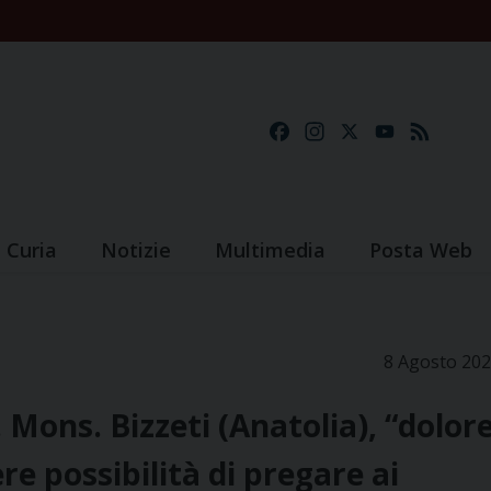
Facebook
Instagram
X
YouTube
Feed
Curia
Notizie
Multimedia
Posta Web
8 Agosto 20
Mons. Bizzeti (Anatolia), “dolor
re possibilità di pregare ai