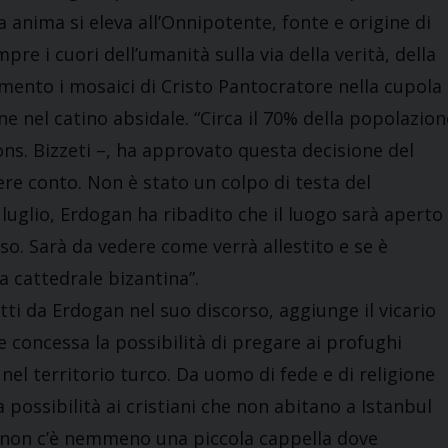
a anima si eleva all’Onnipotente, fonte e origine di
pre i cuori dell’umanità sulla via della verità, della
omento i mosaici di Cristo Pantocratore nella cupola
ne nel catino absidale. “Circa il 70% della popolazion
ons. Bizzeti –, ha approvato questa decisione del
re conto. Non è stato un colpo di testa del
luglio, Erdogan ha ribadito che il luogo sarà aperto
esso. Sarà da vedere come verrà allestito e se è
a cattedrale bizantina”.
fatti da Erdogan nel suo discorso, aggiunge il vicario
e concessa la possibilità di pregare ai profughi
nel territorio turco. Da uomo di fede e di religione
possibilità ai cristiani che non abitano a Istanbul
hi non c’è nemmeno una piccola cappella dove