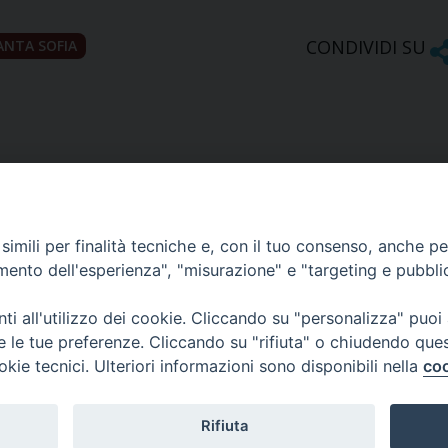
CONDIVIDI SU
ANTA SOFIA
imili per finalità tecniche e, con il tuo consenso, anche per 
amento dell'esperienza", "misurazione" e "targeting e pubbli
Ufficio Comunicazioni sociali
i all'utilizzo dei cookie. Cliccando su "personalizza" puoi
re le tue preferenze. Cliccando su "rifiuta" o chiudendo que
Piazza Giovene 4 – 70056 Molfetta (BA)
okie tecnici. Ulteriori informazioni sono disponibili nella
coo
comunicazionisociali@diocesimolfetta.it
ica.it
Rifiuta