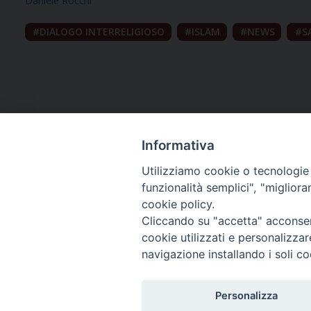
Daniele Rocchi
DIALOGO INTERRELIGIOSO
ISLAM
NEWS
S
Informativa
Utilizziamo cookie o tecnologie s
funzionalità semplici", "miglior
cookie policy.
Curia diocesana
Cliccando su "accetta" acconsent
cookie utilizzati e personalizza
Piazza Giovene 4 – 70056 Molfetta (BA)
navigazione installando i soli co
Centralino: 080 3374211
www.diocesimolfetta.it – diocesimolfetta@pec.chiesacattol
Personalizza