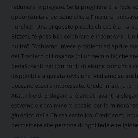
radunarsi e pregare. Se la preghiera e la fede s
opportunità a persone che, all’inizio, si pensav
Turchia”. Una di queste piccole chiese è a Tars
Bizzeti, “è possibile celebrare e incontrarsi. U
pulito”. “Abbiamo invece problemi ad aprire nuove
del Trattato di Losanna (di un secolo fa) che 
penalizzanti nei confronti di alcune comunità c
disponibile a questa revisione. Vediamo se anch
possano essere interessate. Credo infatti che ne
Ataturk e di Erdogan, si è andati avanti a sloga
estremo e c’era minore spazio per le minoranze 
giuridico della Chiesa cattolica. Credo comunque 
permettere alle persone di ogni fede e religione