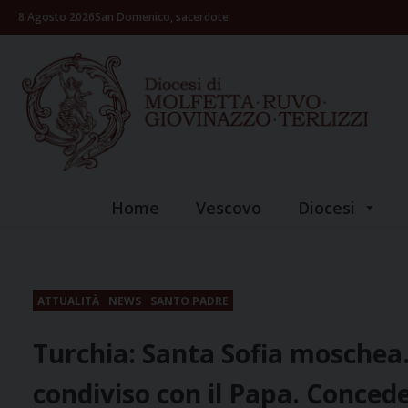
Skip
8 Agosto 2026
San Domenico, sacerdote
to
content
Home
Vescovo
Diocesi
ATTUALITÀ
NEWS
SANTO PADRE
Turchia: Santa Sofia moschea. 
condiviso con il Papa. Concede