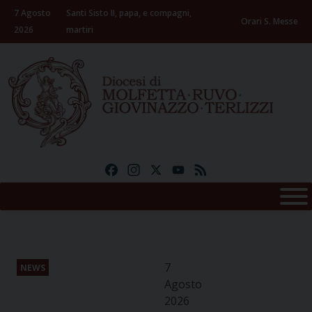
Skip
7 Agosto
Santi Sisto II, papa, e compagni,
to
Orari S. Messe
2026
martiri
content
Facebook
Instagram
X
YouTube
Feed
7
NEWS
Agosto
2026