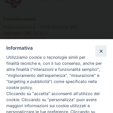
Curia diocesana
Piazza Giovene 4 – 70056 Molfetta (BA)
Centralino: 080 3374211
www.diocesimolfetta.it –
diocesimolfetta@pec.chiesacattolica.it
Informativa
Utilizziamo cookie o tecnologie simili per
Ufficio Comunicazioni sociali
finalità tecniche e, con il tuo consenso, anche per
altre finalità ("interazioni e funzionalità semplici",
Piazza Giovene 4 – 70056 Molfetta (BA)
"miglioramento dell'esperienza", "misurazione" e
comunicazionisociali@diocesimolfetta.it
"targeting e pubblicità") come specificato nella
cookie policy.
Cliccando su "accetta" acconsenti all'utilizzo dei
SEGUICI SU
cookie. Cliccando su "personalizza" puoi avere
Facebook
Instagram
X
YouTube
Feed
maggiori informazioni sui cookie utilizzati e
personalizzare le tue preferenze. Cliccando su