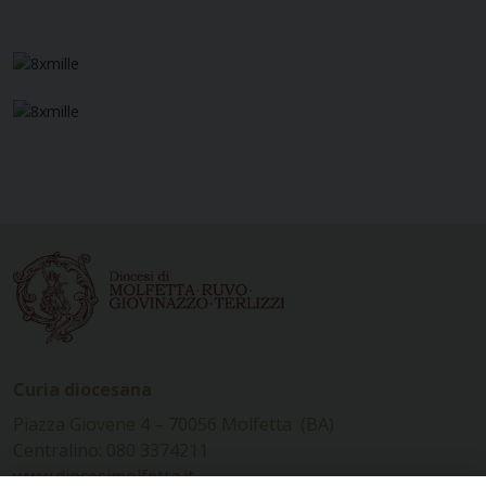
Curia diocesana
Piazza Giovene 4 – 70056 Molfetta (BA)
Centralino: 080 3374211
www.diocesimolfetta.it –