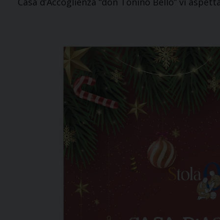
Casa d’Accoglienza “don Tonino Bello” vi aspetta