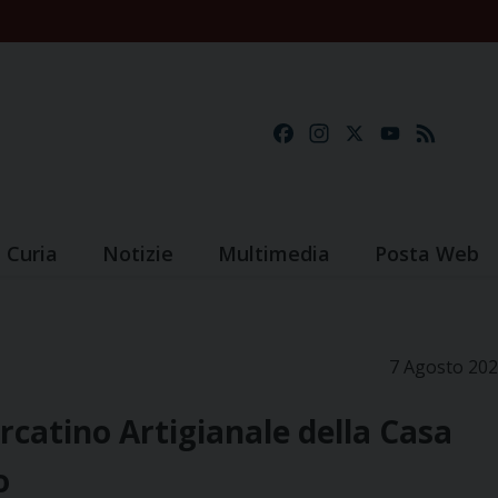
Facebook
Instagram
X
YouTube
Feed
Curia
Notizie
Multimedia
Posta Web
7 Agosto 20
ercatino Artigianale della Casa
o