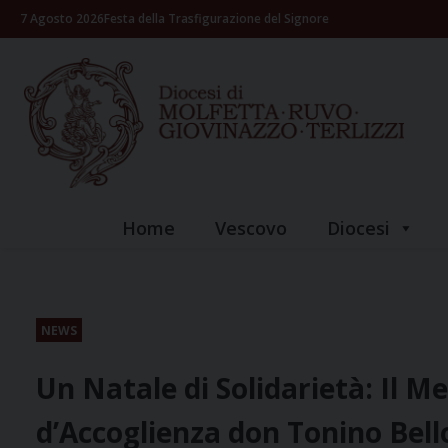
Skip
7 Agosto 2026
Festa della Trasfigurazione del Signore
to
content
Home
Vescovo
Diocesi
NEWS
Un Natale di Solidarietà: Il M
d’Accoglienza don Tonino Bell