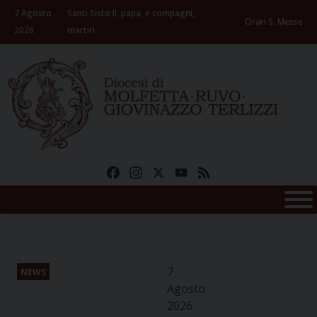
Skip
7 Agosto
Santi Sisto II, papa, e compagni,
to
Orari S. Messe
2026
martiri
content
Facebook
Instagram
X
YouTube
Feed
7
NEWS
Agosto
2026