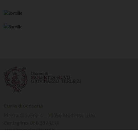
Curia diocesana
Piazza Giovene 4 – 70056 Molfetta (BA)
Centralino: 080 3374211
www.diocesimolfetta.it –
diocesimolfetta@pec.chiesacattolica.it