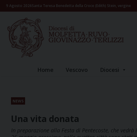
Skip
9 Agosto 2026
Santa Teresa Benedetta della Croce (Edith) Stein, vergine
to
content
Home
Vescovo
Diocesi
NEWS
Una vita donata
In preparazione alla Festa di Pentecoste, che vedrà i