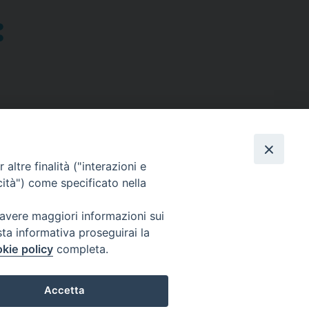
altre finalità ("interazioni e
cità") come specificato nella
SEGUICI SU
 avere maggiori informazioni sui
sta informativa proseguirai la
Facebook
Instagram
X
YouTube
Feed
kie policy
completa.
Accetta