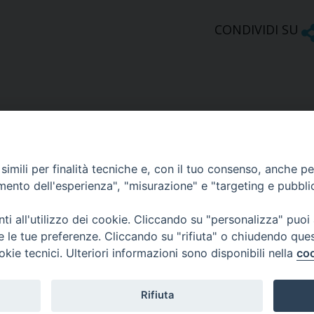
CONDIVIDI SU
imili per finalità tecniche e, con il tuo consenso, anche per 
amento dell'esperienza", "misurazione" e "targeting e pubbli
Ufficio Comunicazioni sociali
i all'utilizzo dei cookie. Cliccando su "personalizza" puoi
re le tue preferenze. Cliccando su "rifiuta" o chiudendo que
Piazza Giovene 4 – 70056 Molfetta (BA)
okie tecnici. Ulteriori informazioni sono disponibili nella
coo
comunicazionisociali@diocesimolfetta.it
ica.it
Rifiuta