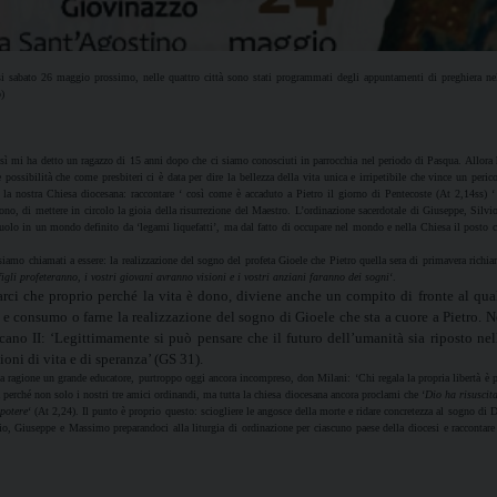
esi sabato 26 maggio prossimo, nelle quattro città sono stati programmati degli appuntamenti di preghiera ne
o)
 Così mi ha detto un ragazzo di 15 anni dopo che ci siamo conosciuti in parrocchia nel periodo di Pasqua. Allora
possibilità che come presbiteri ci è data per dire la bellezza della vita unica e irripetibile che vince un peric
la nostra Chiesa diocesana: raccontare ‘ così come è accaduto a Pietro il giorno di Pentecoste (At 2,14ss) ‘
ono, di mettere in circolo la gioia della risurrezione del Maestro. L’ordinazione sacerdotale di Giuseppe, Silvi
 ruolo in un mondo definito da ‘legami liquefatti’, ma dal fatto di occupare nel mondo e nella Chiesa il posto 
iamo chiamati a essere: la realizzazione del sogno del profeta Gioele che Pietro quella sera di primavera richi
figli profeteranno, i vostri giovani avranno visioni e i vostri anziani faranno dei sogni
‘.
arci che proprio perché la vita è dono, diviene anche un compito di fronte al qua
 e consumo o farne la realizzazione del sogno di Gioele che sta a cuore a Pietro. N
cano II: ‘Legittimamente si può pensare che il futuro dell’umanità sia riposto nel
oni di vita e di speranza’ (GS 31).
eva ragione un grande educatore, purtroppo oggi ancora incompreso, don Milani: ‘Chi regala la propria libertà è 
rtà perché non solo i nostri tre amici ordinandi, ma tutta la chiesa diocesana ancora proclami che ‘
Dio ha risuscit
 potere
‘ (At 2,24). Il punto è proprio questo: sciogliere le angosce della morte e ridare concretezza al sogno di 
vio, Giuseppe e Massimo preparandoci alla liturgia di ordinazione per ciascuno paese della diocesi e raccontare