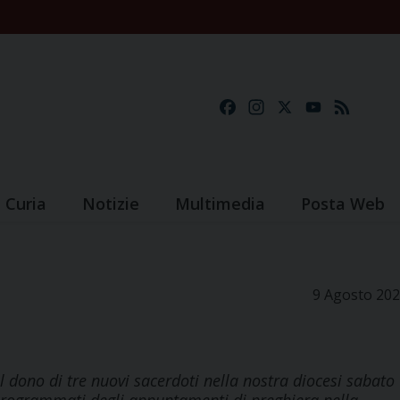
Facebook
Instagram
X
YouTube
Feed
Curia
Notizie
Multimedia
Posta Web
9 Agosto 20
l dono di tre nuovi sacerdoti nella nostra diocesi sabato