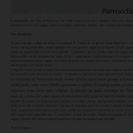
In preparazione alla Festa di Pentecoste, che vedrà il dono di tre nuovi sacerdoti nella nostra dioc
settimana tra il 21 e 26 maggio. Tutte le comunità, soprattutto i giovani, sono invitati (vedi manifest
Una vita donata
Tu come hai fatto a capire che quella è la strada per te, il modo in cui giocarti la tua intera vita?».
pensato che raccontare della propria benedetta vita così grande e fragile ad un ragazzo è la più grande 
sempre in agguato alla porta dei nostri giovani: la solitudine. Questo accadrà sabato 26 maggio per 
bellezza della vita che impastata dall’amore di Dio è capace ancora (e nonostante tutto) di diventare d
Massimo ricorderà ai nostri ragazzi che la gioia di vivere non dipende dal successo o da rivestire un
Dio ha pensato per ciascuno di noi.
Il Signore chiama giovani non tanto per reclutare manovalanza nella sua vigna ma a scegliere ciò che s
alla memoria ‘
a tutti gli uomini di Giudea
‘: ‘
Io effonderò il mio Spirito sopra ogni persona; i vostri 
La solennità di Pentecoste nella nostra diocesi quest’anno giunge a ricord
siamo posti come esseri liberi e possiamo scegliere di imprigionarla per uso
cammino verso mete tanto esigenti, ci sostiene un passo invitante del Vati
mani di coloro che sono capaci di trasmettere alle generazioni di domani ragi
Davanti alla propria vita un giovane può scegliere: controllare o donare, imprigionarla o servirla. Av
libero di uno che è costretto a tenersela’. Il giorno di Pentecoste quest’anno ci aiuti a regalare la libe
Gesù, sciogliendolo dalle angosce della morte, perché non era possibile che questa lo tenesse in suo
che è sempre dalla parte della vita. Ci ritroveremo insieme per pregare e condividere la gioia di Sil
ragazzi e giovani delle nostre comunità parrocchiali che una vita donata è una vita piena.
Nicolò Tempesta