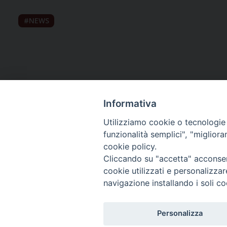
NEWS
Informativa
Utilizziamo cookie o tecnologie s
funzionalità semplici", "miglior
cookie policy.
Curia diocesana
Cliccando su "accetta" acconsent
cookie utilizzati e personalizza
Piazza Giovene 4 – 70056 Molfetta (BA)
navigazione installando i soli co
Centralino: 080 3374211
www.diocesimolfetta.it – diocesimolfetta@pec.chiesacattol
Personalizza