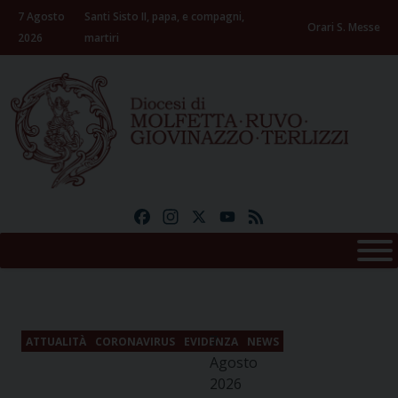
Skip
7 Agosto
Santi Sisto II, papa, e compagni,
to
Orari S. Messe
2026
martiri
content
Facebook
Instagram
X
YouTube
Feed
7
ATTUALITÀ
CORONAVIRUS
EVIDENZA
NEWS
Agosto
2026