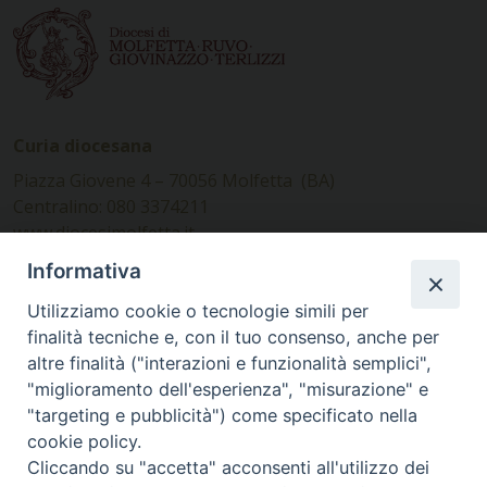
Curia diocesana
Piazza Giovene 4 – 70056 Molfetta (BA)
Centralino: 080 3374211
www.diocesimolfetta.it –
diocesimolfetta@pec.chiesacattolica.it
Informativa
Utilizziamo cookie o tecnologie simili per
Ufficio Comunicazioni sociali
finalità tecniche e, con il tuo consenso, anche per
altre finalità ("interazioni e funzionalità semplici",
Piazza Giovene 4 – 70056 Molfetta (BA)
"miglioramento dell'esperienza", "misurazione" e
comunicazionisociali@diocesimolfetta.it
"targeting e pubblicità") come specificato nella
cookie policy.
Cliccando su "accetta" acconsenti all'utilizzo dei
SEGUICI SU