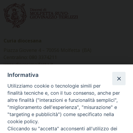
Curia diocesana
Piazza Giovene 4 – 70056 Molfetta (BA)
Centralino: 080 3374211
www.diocesimolfetta.it –
diocesimolfetta@pec.chiesacattolica.it
Informativa
Utilizziamo cookie o tecnologie simili per
Ufficio Comunicazioni sociali
finalità tecniche e, con il tuo consenso, anche per
altre finalità ("interazioni e funzionalità semplici",
Piazza Giovene 4 – 70056 Molfetta (BA)
"miglioramento dell'esperienza", "misurazione" e
comunicazionisociali@diocesimolfetta.it
"targeting e pubblicità") come specificato nella
cookie policy.
Cliccando su "accetta" acconsenti all'utilizzo dei
SEGUICI SU