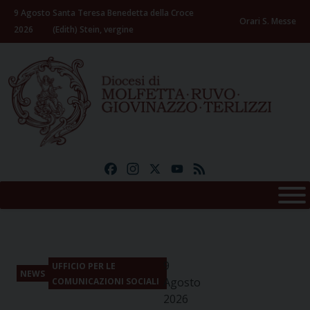
Skip
9 Agosto
Santa Teresa Benedetta della Croce
to
Orari S. Messe
2026
(Edith) Stein, vergine
content
Facebook
Instagram
X
YouTube
Feed
9
UFFICIO PER LE
NEWS
Agosto
COMUNICAZIONI SOCIALI
2026