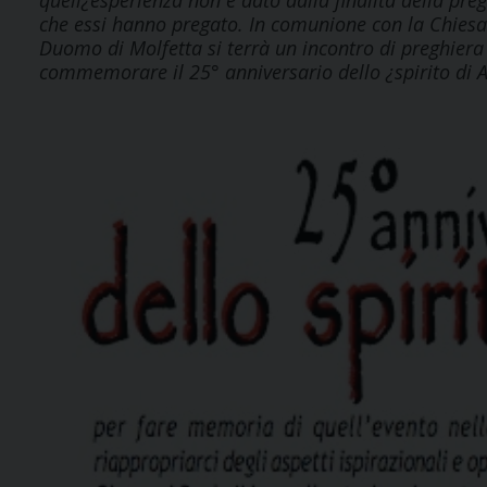
quell¿esperienza non è dato dalla finalità della pre
che essi hanno pregato. In comunione con la Chiesa u
Duomo di Molfetta si terrà un incontro di preghiera 
commemorare il 25° anniversario dello ¿spirito di A