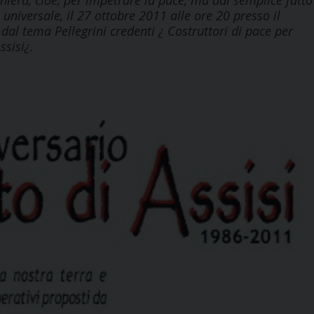
ghiera, cioè, per impetrare la pace, ma dal semplice fatto
niversale, il 27 ottobre 2011 alle ore 20 presso il
dal tema Pellegrini credenti ¿ Costruttori di pace per
ssisi¿.