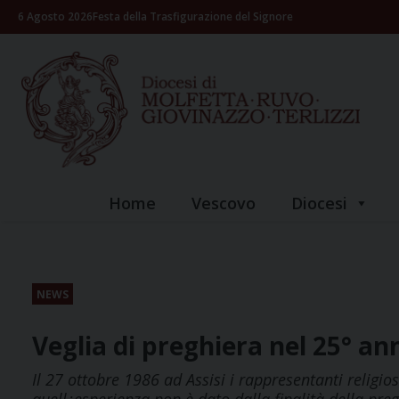
Skip
6 Agosto 2026
Festa della Trasfigurazione del Signore
to
content
Home
Vescovo
Diocesi
NEWS
Veglia di preghiera nel 25° ann
Il 27 ottobre 1986 ad Assisi i rappresentanti religi