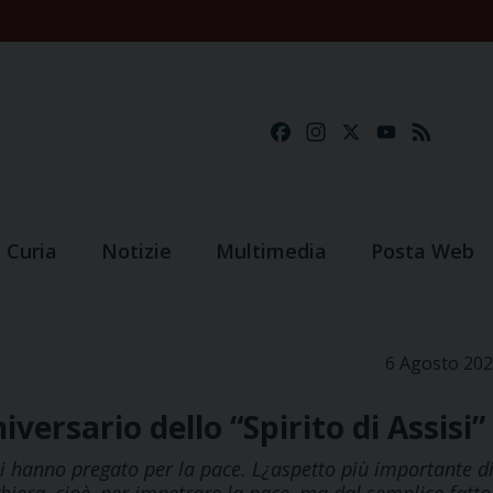
Facebook
Instagram
X
YouTube
Feed
Curia
Notizie
Multimedia
Posta Web
6 Agosto 20
iversario dello “Spirito di Assisi”
osi hanno pregato per la pace. L¿aspetto più importante d