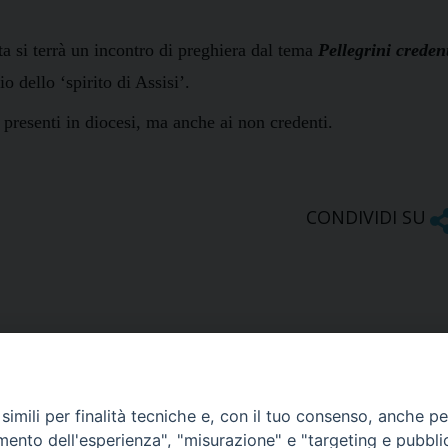
a si terrà un incontro di preghiera dal tema
Pellegrini creden
 dello ‘spirito di Assisi’.
se presenti in diocesi, ma anche ai non credenti.
CONDIVIDI SU
imili per finalità tecniche e, con il tuo consenso, anche per 
amento dell'esperienza", "misurazione" e "targeting e pubbli