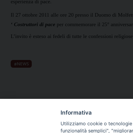
esperienza di pace.
Il 27 ottobre 2011 alle ore 20 presso il Duomo di Molfett
‘ Costruttori di pace
per commemorare il 25° anniversario
L’invito è esteso ai fedeli di tutte le confessioni religio
NEWS
Informativa
Utilizziamo cookie o tecnologie s
funzionalità semplici", "miglior