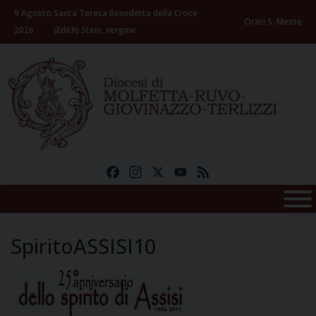
Skip
9 Agosto
Santa Teresa Benedetta della Croce
to
Orari S. Messe
2026
(Edith) Stein, vergine
content
Facebook
Instagram
X
YouTube
Feed
SpiritoASSISI10