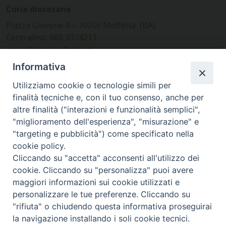
Curia diocesana
Piazza Giovene 4 – 70056 Molfetta (BA)
Centralino: 080 3374211
www.diocesimolfetta.it –
diocesimolfetta@pec.chiesacattolica.it
Informativa
Utilizziamo cookie o tecnologie simili per
Ufficio Comunicazioni sociali
finalità tecniche e, con il tuo consenso, anche per
altre finalità ("interazioni e funzionalità semplici",
Piazza Giovene 4 – 70056 Molfetta (BA)
"miglioramento dell'esperienza", "misurazione" e
comunicazionisociali@diocesimolfetta.it
"targeting e pubblicità") come specificato nella
cookie policy.
Cliccando su "accetta" acconsenti all'utilizzo dei
SEGUICI SU
cookie. Cliccando su "personalizza" puoi avere
Facebook
Instagram
X
YouTube
Feed
maggiori informazioni sui cookie utilizzati e
personalizzare le tue preferenze. Cliccando su
Privacy Policy - trasparenza
"rifiuta" o chiudendo questa informativa proseguirai
la navigazione installando i soli cookie tecnici.