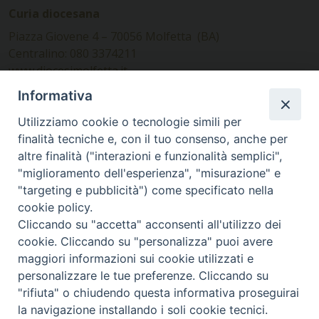
Curia diocesana
Piazza Giovene 4 – 70056 Molfetta (BA)
Centralino: 080 3374211
www.diocesimolfetta.it –
diocesimolfetta@pec.chiesacattolica.it
Informativa
Utilizziamo cookie o tecnologie simili per
Ufficio Comunicazioni sociali
finalità tecniche e, con il tuo consenso, anche per
altre finalità ("interazioni e funzionalità semplici",
Piazza Giovene 4 – 70056 Molfetta (BA)
"miglioramento dell'esperienza", "misurazione" e
comunicazionisociali@diocesimolfetta.it
"targeting e pubblicità") come specificato nella
cookie policy.
Cliccando su "accetta" acconsenti all'utilizzo dei
SEGUICI SU
cookie. Cliccando su "personalizza" puoi avere
Facebook
Instagram
X
YouTube
Feed
maggiori informazioni sui cookie utilizzati e
personalizzare le tue preferenze. Cliccando su
Privacy Policy - trasparenza
"rifiuta" o chiudendo questa informativa proseguirai
la navigazione installando i soli cookie tecnici.