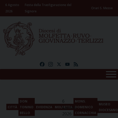
Skip
6 Agosto
Festa della Trasfigurazione del
to
Orari S. Messe
2026
Signore
content
Facebook
Instagram
X
YouTube
Feed
6
DON
MONS.
MUSEO
Agosto
CITTÀ
TONINO
EVIDENZA
MOLFETTA
DOMENICO
DIOCESANO
BELLO
CORNACCHIA
2026