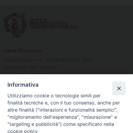
Curia diocesana
Piazza Giovene 4 – 70056 Molfetta (BA)
Centralino: 080 3374211
www.diocesimolfetta.it –
diocesimolfetta@pec.chiesacattolica.it
Informativa
Utilizziamo cookie o tecnologie simili per
Ufficio Comunicazioni sociali
finalità tecniche e, con il tuo consenso, anche per
altre finalità ("interazioni e funzionalità semplici",
Piazza Giovene 4 – 70056 Molfetta (BA)
"miglioramento dell'esperienza", "misurazione" e
comunicazionisociali@diocesimolfetta.it
"targeting e pubblicità") come specificato nella
cookie policy.