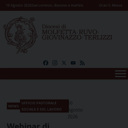
Skip
10 Agosto 2026
San Lorenzo, diacono e martire
Orari S. Messe
to
content
Facebook
Instagram
X
YouTube
Feed
10
UFFICIO PASTORALE
NEWS
Agosto
SOCIALE E DEL LAVORO
2026
Webinar di